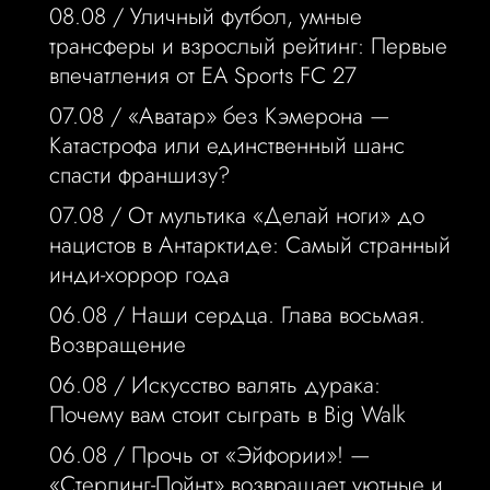
08.08 /
Уличный футбол, умные
трансферы и взрослый рейтинг: Первые
впечатления от EA Sports FC 27
07.08 /
«Аватар» без Кэмерона —
Катастрофа или единственный шанс
спасти франшизу?
07.08 /
От мультика «Делай ноги» до
нацистов в Антарктиде: Самый странный
инди-хоррор года
06.08 /
Наши сердца. Глава восьмая.
Возвращение
06.08 /
Искусство валять дурака:
Почему вам стоит сыграть в Big Walk
06.08 /
Прочь от «Эйфории»! —
«Стерлинг-Пойнт» возвращает уютные и