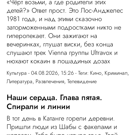
«Чёрт возьми, а где родители этих
детей?» Ответ прост. Это Лос-Анджелес
1981 года, и над этими сказочно
заторможенными подростками никто не
гиперопекает. Они зажигают на
вечеринках, глушат виски, без конца
слушают трек Vienna группы Ultravox и
нюхают кокаин в лошадиных дозах
Культура
- 04.08.2026, 15:26 - Теги:
Кино
,
Криминал
,
Литература
,
Развлечения
,
Телевидение
Наши сердца. Глава пятая.
Спирали и линии
В тот день в Катанге горели деревни.
Пришли люди из Шабы с факелами и
железом. Тебе было четыре года. Твой