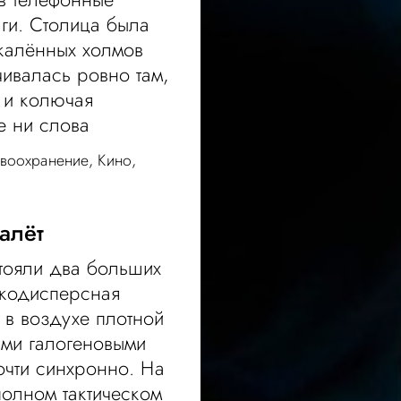
аги. Столица была
калённых холмов
чивалась ровно там,
 и колючая
е ни слова
воохранение
,
Кино
,
алёт
тояли два больших
лкодисперсная
 в воздухе плотной
ми галогеновыми
чти синхронно. На
полном тактическом