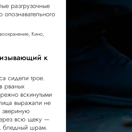
ёлые разгрузочные
о опознавательного
воохранение
,
Кино
,
ризывающий к
са сидели трое.
 в рваных
брежно вскинутыми
 лица выражали не
, звериную
 через всю щеку —
й, бледный шрам.