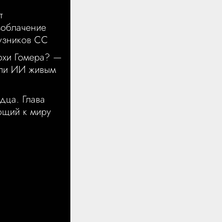
т
зоблачение
узников СС
охи Гомера? —
чли ИИ живым
дца. Глава
ющий к миру