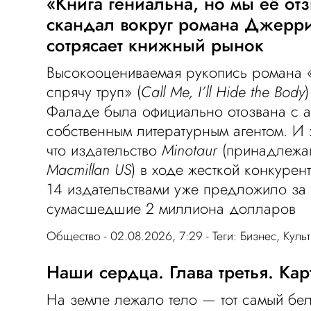
«Книга гениальна, но мы её от
скандал вокруг романа Джерр
сотрясает книжный рынок
Высокооцениваемая рукопись романа 
спрячу труп» (
Call Me, I’ll Hide the Body
Фаладе была официально отозвана с а
собственным литературным агентом. И э
что издательство
Minotaur
(принадлежащ
Macmillan US
) в ходе жесткой конкуре
14 издательствами уже предложило за 
сумасшедшие 2 миллиона долларов
Общество
- 02.08.2026, 7:29 - Теги:
Бизнес
,
Куль
Наши сердца. Глава третья. Ка
На земле лежало тело — тот самый бе