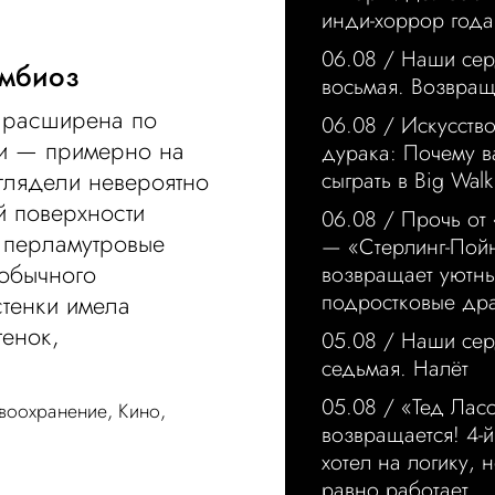
инди-хоррор года
06.08 /
Наши сер
имбиоз
восьмая. Возвра
 расширена по
06.08 /
Искусство
ги — примерно на
дурака: Почему в
глядели невероятно
сыграть в Big Walk
й поверхности
06.08 /
Прочь от
а перламутровые
— «Стерлинг-Пой
 обычного
возвращает уютн
подростковые др
стенки имела
тенок,
05.08 /
Наши сер
седьмая. Налёт
05.08 /
«Тед Лас
воохранение
,
Кино
,
возвращается! 4-й
хотел на логику, н
равно работает