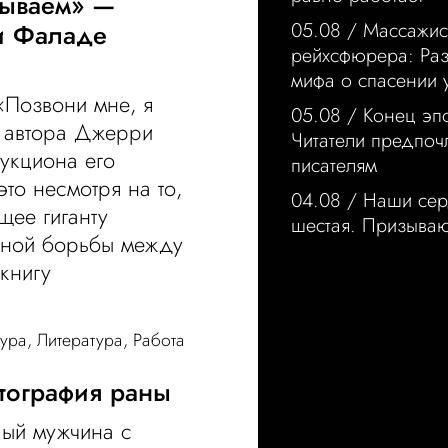
зываем» —
и Фаладе
05.08 /
Массажис
рейхсфюрера: Ра
мифа о спасении 
«Позвони мне, я
05.08 /
Конец эп
) автора Джерри
Читатели предпо
укциона его
писателям
то несмотря на то,
04.08 /
Наши сер
ее гиганту
шестая. Призыва
нтной борьбы между
книгу
тура
,
Литература
,
Работа
ртография раны
лый мужчина с