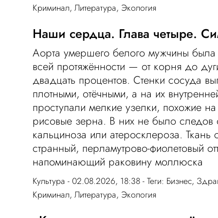
Криминал
,
Литература
,
Экология
Наши сердца. Глава четыре. С
Аорта умершего белого мужчины была
всей протяжённости — от корня до ду
двадцать процентов. Стенки сосуда вы
плотными, отёчными, а на их внутренне
проступали мелкие узелки, похожие н
рисовые зерна. В них не было следов
кальциноза или атеросклероза. Ткань 
странный, перламутрово-фиолетовый от
напоминающий раковину моллюска
Культура
- 02.08.2026, 18:38 - Теги:
Бизнес
,
Здра
Криминал
,
Литература
,
Экология