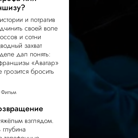
аншизу?
стории и потратив
одчинить своей воле
оссов и сотни
водный захват
деле дал понять:
 франшизы «Аватар»
е грозится бросить
,
Фильм
Возвращение
тяжёлым взглядом.
ь глубина
 в телефонные