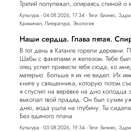
Третий полулежал, опираясь спиной о
Культура
- 04.08.2026, 17:34 - Теги:
Бизнес
,
Здра
Криминал
,
Литература
,
Экология
Наши сердца. Глава пятая. Спи
В тот день в Катанге горели деревни.
Шабы с факелами и железом. Тебе было
отец успел привести тебя сюда, ко мне
матерью. Больше я их не видел. Их им
книге у священника, которую потом съе
я спустил на верёвке на дно колодца 
выкопал твой прадед. Он был сухим уже
дню, вода ушла на глубину. Ты сидела 
Без единого плача
Культура
- 03.08.2026, 19:34 - Теги:
Бизнес
,
Здра