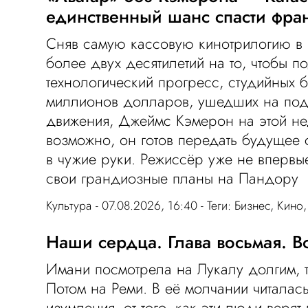
единственный шанс спасти фр
Сняв самую кассовую кинотрилогию в и
более двух десятилетий на то, чтобы п
технологический прогресс, студийных б
миллионов долларов, ушедших на под
движения, Джеймс Кэмерон на этой не
возможно, он готов передать будущее
в чужие руки. Режиссёр уже не впервы
свои грандиозные планы на Пандору
Культура
- 07.08.2026, 16:40 - Теги:
Бизнес
,
Кино
Наши сердца. Глава восьмая. 
Имани посмотрела на Лукалу долгим, 
Потом на Реми. В её молчании читалас
изумления, от того, как эти люди верят