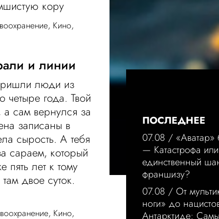
 мшистую кору
воохранение
,
Кино
,
рали и линии
 Пришли люди из
 четыре года. Твой
, а сам вернулся за
ПОСЛЕДНЕЕ
ена записаны в
07.08 /
«Аватар»
ла сырость. А тебя
— Катастрофа или
за сараем, который
единственный шан
 пять лет к тому
франшизу?
там двое суток.
07.08 /
От мульти
ноги» до нацисто
воохранение
,
Кино
,
Антарктиде: Сам