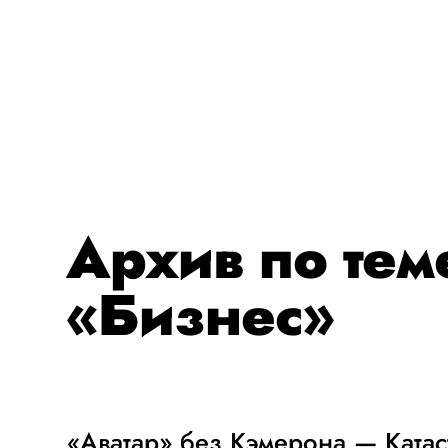
Архив по тем
«Бизнес»
«Аватар» без Кэмерона — Ката