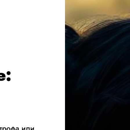
е:
строфа или