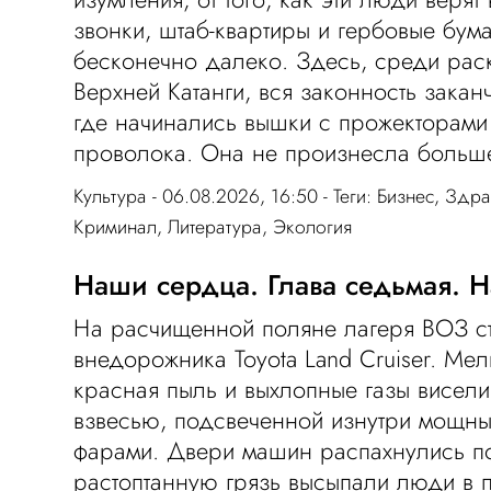
звонки, штаб-квартиры и гербовые бум
бесконечно далеко. Здесь, среди рас
Верхней Катанги, вся законность закан
где начинались вышки с прожекторами
проволока. Она не произнесла больш
Культура
- 06.08.2026, 16:50 - Теги:
Бизнес
,
Здра
Криминал
,
Литература
,
Экология
Наши сердца. Глава седьмая. Н
На расчищенной поляне лагеря ВОЗ с
внедорожника Toyota Land Cruiser. Ме
красная пыль и выхлопные газы висели
взвесью, подсвеченной изнутри мощны
фарами. Двери машин распахнулись по
растоптанную грязь высыпали люди в 