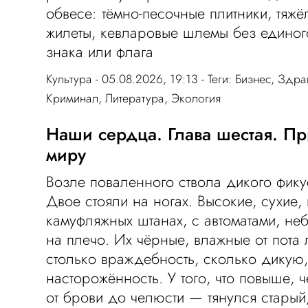
обвесе: тёмно-песочные плитники, тяж
жилеты, кевларовые шлемы без единог
знака или флага
Культура
- 05.08.2026, 19:13 - Теги:
Бизнес
,
Здра
Криминал
,
Литература
,
Экология
Наши сердца. Глава шестая. П
миру
Возле поваленного ствола дикого фику
Двое стояли на ногах. Высокие, сухие,
камуфляжных штанах, с автоматами, не
на плечо. Их чёрные, влажные от пота
столько враждебность, сколько дикую
насторожённость. У того, что повыше,
от брови до челюсти — тянулся стары