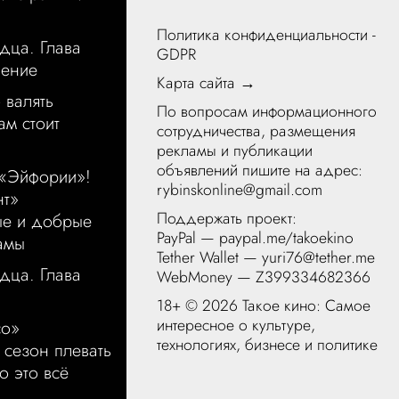
Политика конфиденциальности -
дца. Глава
GDPR
щение
Карта сайта →
 валять
По вопросам информационного
ам стоит
сотрудничества, размещения
рекламы и публикации
объявлений пишите на адрес:
 «Эйфории»!
rybinskonline@gmail.com
нт»
Поддержать проект:
ые и добрые
PayPal —
paypal.me/takoekino
амы
Tether Wallet — yuri76@tether.me
дца. Глава
WebMoney — Z399334682366
18+ ©
2026 Такое кино: Самое
интересное о культуре,
со»
технологиях, бизнесе и политике
 сезон плевать
о это всё