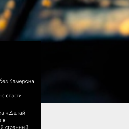
 без Кэмерона
с спасти
ка «Делай
в в
ый странный