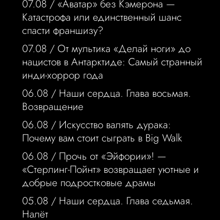
07.08 /
«Аватар» без Кэмерона —
Катастрофа или единственный шанс
спасти франшизу?
07.08 /
От мультика «Делай ноги» до
нацистов в Антарктиде: Самый странный
инди-хоррор года
06.08 /
Наши сердца. Глава восьмая.
Возвращение
06.08 /
Искусство валять дурака:
Почему вам стоит сыграть в Big Walk
06.08 /
Прочь от «Эйфории»! —
«Стерлинг-Пойнт» возвращает уютные и
добрые подростковые драмы
05.08 /
Наши сердца. Глава седьмая.
Налёт