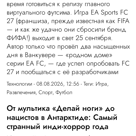
время готовиться к релизу главного
виртуального футсима. Игра EA Sports FC
27 (франшиза, прежде известная как FIFA
— и как же удачно они сбросили бренд
ФИФА!) выходит в свет 25 сентября.
Автор только что провёл два насыщенных
дня в Ванкувере — «родном доме»
серии EA FC, — где успел опробовать FC
27 и пообщаться с её разработчиками
Технологии
- 08.08.2026, 12:56 - Теги:
Игра
,
Развлечения
,
Спорт
,
Футбол
От мультика «Делай ноги» до
нацистов в Антарктиде: Самый
странный инди-хоррор года