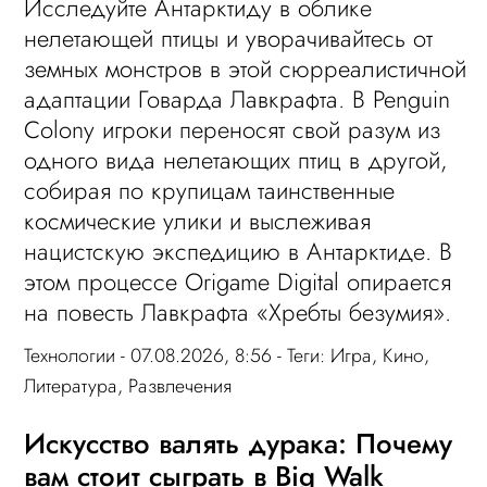
Исследуйте Антарктиду в облике
нелетающей птицы и уворачивайтесь от
земных монстров в этой сюрреалистичной
адаптации Говарда Лавкрафта. В Penguin
Colony игроки переносят свой разум из
одного вида нелетающих птиц в другой,
собирая по крупицам таинственные
космические улики и выслеживая
нацистскую экспедицию в Антарктиде. В
этом процессе Origame Digital опирается
на повесть Лавкрафта «Хребты безумия».
Технологии
- 07.08.2026, 8:56 - Теги:
Игра
,
Кино
,
Литература
,
Развлечения
Искусство валять дурака: Почему
вам стоит сыграть в Big Walk