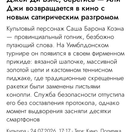
Джи возвращается в кино с
новым сатирическим разгромом
Культовый персонаж Саша Барона Коэна
— провинциальный гопник, безбожно
путающий слова. На Уимблдонском
турнире он появился в своем фирменном
прикиде: вязаной шапочке, массивной
золотой цепи и кастомном теннисном
пиджаке, где традиционные скрещенные
ракетки были заменены листьями
конопли. Служба безопасности отпустила
его без составления протокола, однако
момент выдворения засняли десятки
смартфонов
Культура
- 24.07.2026, 17:17 - Теги:
Кино
,
Политика
,