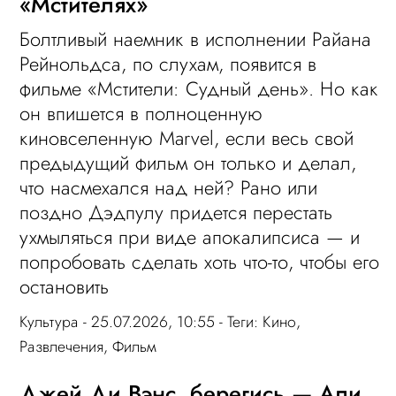
«Мстителях»
Болтливый наемник в исполнении Райана
Рейнольдса, по слухам, появится в
фильме «Мстители: Судный день». Но как
он впишется в полноценную
киновселенную Marvel, если весь свой
предыдущий фильм он только и делал,
что насмехался над ней? Рано или
поздно Дэдпулу придется перестать
ухмыляться при виде апокалипсиса — и
попробовать сделать хоть что-то, чтобы его
остановить
Культура
- 25.07.2026, 10:55 - Теги:
Кино
,
Развлечения
,
Фильм
Джей Ди Вэнс, берегись — Али