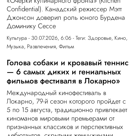
«Очерки кулинарного фронта» (Kitchen
Confidential). Канадский режиссер Мэтт
Джонсон доверил роль юного Бурдена
Доминику Сессе
Культура
- 30.07.2026, 6:06 - Теги:
Здоровье
,
Кино
,
Музыка
,
Развлечения
,
Фильм
Голова собаки и кровавый теннис
— 6 самых диких и гениальных
фильмов фестиваля в Локарно»
Международный кинофестиваль в
Локарно, 79-й сезон которого пройдет с
5 по 15 августа, традиционно привлекает
киноманов мировыми премьерами от
признанных классиков и перспективных
дебютантов, скрытыми жемчужинами