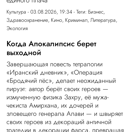
Культура
- 03.08.2026, 19:34 - Теги:
Бизнес
,
Здравоохранение
,
Кино
,
Криминал
,
Литература
,
Экология
Когда Апокалипсис берет
выходной
Завершающая повесть тетралогии
«Иранский дневник», «Операция
«Бродячий пёс», делает неожиданный
пируэт: автор берёт своих героев —
измученную физика Захру, её мужа-
чекиста Амирхана, их дочерей и
зловещего генерала Алави — и швыряет
своих героев из декораций античной
трагедии в декорации фарса, превращая