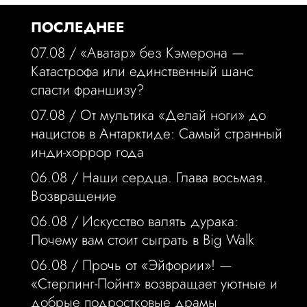
ПОСЛЕДНЕЕ
07.08 /
«Аватар» без Кэмерона —
Катастрофа или единственный шанс
спасти франшизу?
07.08 /
От мультика «Делай ноги» до
нацистов в Антарктиде: Самый странный
инди-хоррор года
06.08 /
Наши сердца. Глава восьмая.
Возвращение
06.08 /
Искусство валять дурака:
Почему вам стоит сыграть в Big Walk
06.08 /
Прочь от «Эйфории»! —
«Стерлинг-Пойнт» возвращает уютные и
добрые подростковые драмы