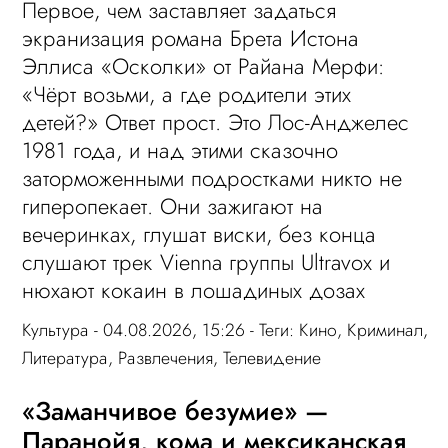
Первое, чем заставляет задаться
экранизация романа Брета Истона
Эллиса «Осколки» от Райана Мерфи:
«Чёрт возьми, а где родители этих
детей?» Ответ прост. Это Лос-Анджелес
1981 года, и над этими сказочно
заторможенными подростками никто не
гиперопекает. Они зажигают на
вечеринках, глушат виски, без конца
слушают трек Vienna группы Ultravox и
нюхают кокаин в лошадиных дозах
Культура
- 04.08.2026, 15:26 - Теги:
Кино
,
Криминал
,
Литература
,
Развлечения
,
Телевидение
«Заманчивое безумие» —
Паранойя, кома и мексиканская