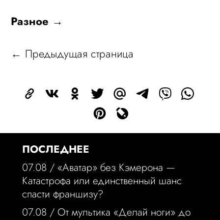
Разное →
← Предыдущая страница
ПОСЛЕДНЕЕ
07.08 /
«Аватар» без Кэмерона —
Катастрофа или единственный шанс
спасти франшизу?
07.08 /
От мультика «Делай ноги» до