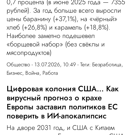
0,7 процента (в июне 2025 года — 7355
рублей). За год больше всего выросли
цены баранину (+37,1%), на «чёрный»
хлеб (+26,8%) и карамель (+18,8%).
Наиболее заметно подешевел
«борщевой набор» (без свёклы и
мясопродуктов)
Общество
- 13.07.2026, 10:49 - Теги:
Безработица
,
Бизнес
,
Война
,
Работа
Цифровая колония США… Как
вирусный прогноз о крахе
Европы заставил политиков ЕС
поверить в ИИ-апокалипсис
На дворе 2031 год, и США с Китаем