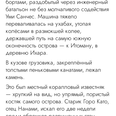
бортами, раздобытый через инженерный
батальон не без молчаливого содействия
Уми Санчес. Машина тяжело
переваливалась на ухабах, утопая
колёсами в размокшей колее,
державшей путь на самую южную
оконечность острова — к Итоману, в
деревню Ихара.
В кузове грузовика, закреплённый
толстыми пеньковыми канатами, лежал
камень.
Это был местный коралловый известняк
— хрупкий на вид, но упрямый, пористый
костяк самого острова. Старик Горо Като,
отец Нанами, искал его две недели
среди обломков разрушенных стен