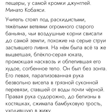
пещеры, у самой кромки джунглей.
Минато Кобаяси.
Учитель стоял под раскидистыми,
тяжёлыми ветвями огромного старого
баньяна, чьи воздушные корни свисали
до самой земли, похожие на серые струи
застывшего ливня. На нём была всё та же
выцветшая, блёкло-серая юката,
промокшая насквозь и облепившая его
худое, согбенное тело. Он был без зонта.
Его левая, парализованная рука
безвольно висела в грязной суконной
перевязи, ставшей от воды почти чёрной.
Правая рука судорожно, до белизны в
костяшках, сжимала бамбуковую трость,
уходившую в жижу.