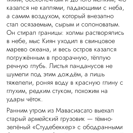
казался не каплями, падающими с неба,
а самим воздухом, который внезапно
стал осязаемым, сырым и солоноватым.
Он стирал границы: холмы растворялись
в небе, мыс Киян уходил в свинцовое
марево океана, и весь остров казался
погружённым в прозрачную, тёплую
речную глубь. Листья панданусов не
шумели под этим дождём, а лишь
тяжелели, роняя воду в красную глину с
глухим, редким стуком, похожим на
удары чёток.
Ранним утром из Мавасиасато выехал
старый армейский грузовик — тёмно-
зелёный «Студебеккер» с ободранными