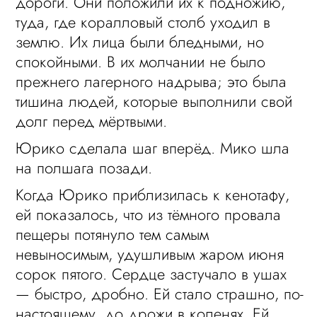
дороги. Они положили их к подножию,
туда, где коралловый столб уходил в
землю. Их лица были бледными, но
спокойными. В их молчании не было
прежнего лагерного надрыва; это была
тишина людей, которые выполнили свой
долг перед мёртвыми.
Юрико сделала шаг вперёд. Мико шла
на полшага позади.
Когда Юрико приблизилась к кенотафу,
ей показалось, что из тёмного провала
пещеры потянуло тем самым
невыносимым, удушливым жаром июня
сорок пятого. Сердце застучало в ушах
— быстро, дробно. Ей стало страшно, по-
настоящему, до дрожи в коленях. Ей