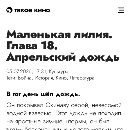
такое кино
Маленькая лилия.
Глава 18.
Апрельский дождь
05.07.2026, 17:31,
Культура
Теги:
Война
,
История
,
Кино
,
Литература
В тот день шёл дождь.
Он покрывал Окинаву серой, невесомой
водной взвесью. Этот дождь не походил
на яростные зимние штормы; он был
тихим, бесконечным и до того мелким, что