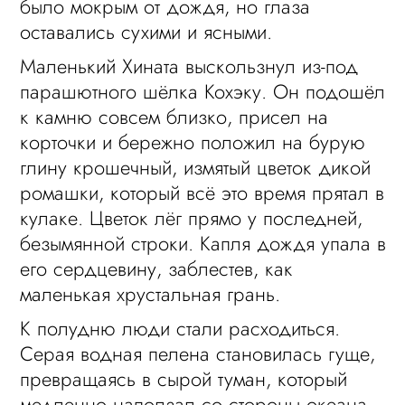
было мокрым от дождя, но глаза
оставались сухими и ясными.
Маленький Хината выскользнул из-под
парашютного шёлка Кохэку. Он подошёл
к камню совсем близко, присел на
корточки и бережно положил на бурую
глину крошечный, измятый цветок дикой
ромашки, который всё это время прятал в
кулаке. Цветок лёг прямо у последней,
безымянной строки. Капля дождя упала в
его сердцевину, заблестев, как
маленькая хрустальная грань.
К полудню люди стали расходиться.
Серая водная пелена становилась гуще,
превращаясь в сырой туман, который
медленно наползал со стороны океана.