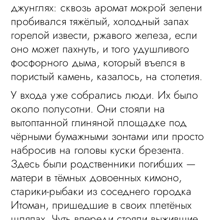
джунглях: сквозь аромат мокрой зелени
пробивался тяжёлый, холодный запах
горелой извести, ржавого железа, если
оно может пахнуть, и того удушливого
фосфорного дыма, который въелся в
пористый камень, казалось, на столетия.
У входа уже собрались люди. Их было
около полусотни. Они стояли на
вытоптанной глиняной площадке под
чёрными бумажными зонтами или просто
набросив на головы куски брезента.
Здесь были родственники погибших —
матери в тёмных довоенных кимоно,
старики-рыбаки из соседнего городка
Итоман, пришедшие в своих плетёных
шляпах. Чуть впереди стояли выжившие