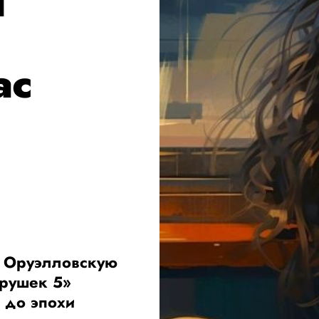
я
ас
й Оруэлловскую
грушек 5»
 до эпохи