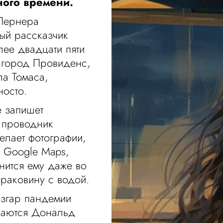
ного времени.
 Лернера
ый рассказчик
лее двадцати пяти
й город Провиденс,
ла Томаса,
носто.
е запишет
; проводник
елает фотографии,
с Google Maps,
нится ему даже во
 раковину с водой.
азгар пандемии
инаются Дональд