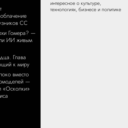
интересное о культуре,
т
технологиях, бизнесе и политике
зоблачение
узников СС
охи Гомера? —
чли ИИ живым
дца. Глава
ющий к миру
локо вместо
ермоделей —
л «Осколки»
иса