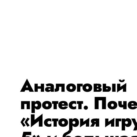
Аналоговый
протест. Поч
«История иг