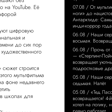
решают без
о на YouTube. Её
07.08 /
От мульти
ноги» до нацисто
тафорой
Антарктиде: Сам
инди-хоррор года
руют цифровую
06.08 /
Наши сер
анальная и
восьмая. Возвра
емени до сих пор
06.08 /
Прочь от
 художественного
— «Стерлинг-Пой
возвращает уютн
 сюжет строится
подростковые др
 этого мультфильма
05.08 /
Наши сер
на фоне недавнего
седьмая. Налёт
тить
05.08 /
«Тед Лас
 в школах для
возвращается! 4-й
хотел на логику, н
равно работает