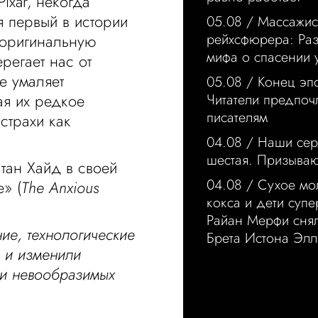
Pixar, некогда
 первый в истории
05.08 /
Массажис
рейхсфюрера: Ра
(оригинальную
мифа о спасении 
регает нас от
е умаляет
05.08 /
Конец эп
ая их редкое
Читатели предпо
писателям
страхи как
04.08 /
Наши сер
шестая. Призыва
тан Хайд в своей
04.08 /
Сухое мо
» (
The Anxious
кокса и дети суп
Райан Мерфи сня
ие, технологические
Брета Истона Элл
 и изменили
чти невообразимых