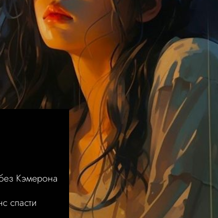
М
 без Кэмерона
с спасти