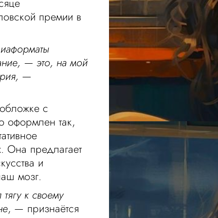
сяце
ловской премии в
диаформаты
ние, — это, на мой
рия,
—
 обложке с
 оформлен так,
тативное
х. Она предлагает
кусства и
аш мозг.
тягу к своему
не
, — признаётся