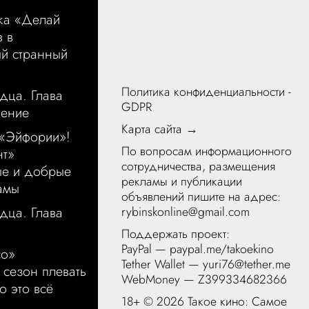
ка «Делай
в в
ый странный
Политика конфиденциальности -
дца. Глава
GDPR
щение
Карта сайта →
 «Эйфории»!
По вопросам информационного
нт»
сотрудничества, размещения
ые и добрые
рекламы и публикации
амы
объявлений пишите на адрес:
rybinskonline@gmail.com
дца. Глава
Поддержать проект:
PayPal —
paypal.me/takoekino
со»
Tether Wallet — yuri76@tether.me
 сезон плевать
WebMoney — Z399334682366
о это всё
18+ ©
2026 Такое кино: Самое