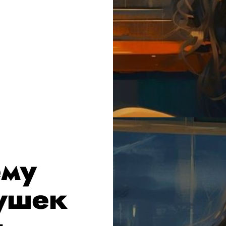
ему
рушек