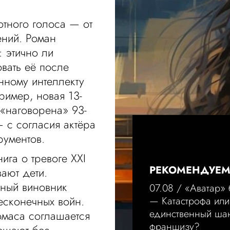
тного голоса — от
ний. Роман
 этично ли
овать её после
нному интеллекту
ример, новая 13-
«наговорена» 93-
 с согласия актёра
ументов.
ига о тревоге XXI
РЕКОМЕНДУЕ
вают дети.
нный виновник
07.08 /
«Аватар»
есконечных войн.
— Катастрофа или
единственный шан
омаса соглашается
франшизу?