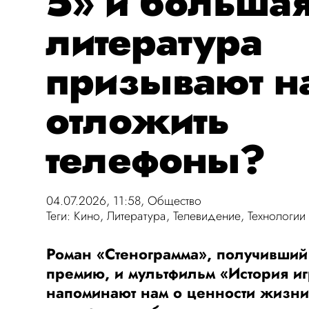
5» и больша
литература
призывают н
отложить
телефоны?
04.07.2026, 11:58,
Общество
Теги:
Кино
,
Литература
,
Телевидение
,
Технологии
Роман «Стенограмма», получивши
премию, и мультфильм «История и
напоминают нам о ценности жизни