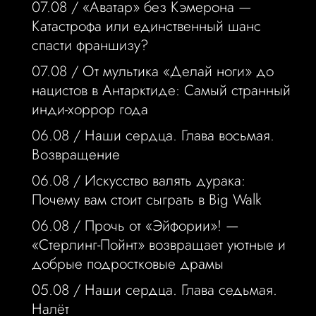
07.08 /
«Аватар» без Кэмерона —
Катастрофа или единственный шанс
спасти франшизу?
07.08 /
От мультика «Делай ноги» до
нацистов в Антарктиде: Самый странный
инди-хоррор года
06.08 /
Наши сердца. Глава восьмая.
Возвращение
06.08 /
Искусство валять дурака:
Почему вам стоит сыграть в Big Walk
06.08 /
Прочь от «Эйфории»! —
«Стерлинг-Пойнт» возвращает уютные и
добрые подростковые драмы
05.08 /
Наши сердца. Глава седьмая.
Налёт