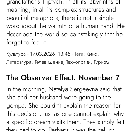
grandfather’s Triptych, in all its labyrinths of
meaning, in all its complex structures and
beautiful metaphors, there is not a single
word about the warmth of a human hand. He
described the world so painstakingly that he
forgot to feel it
Культура
- 17.03.2026, 13:45 - Теги:
Кино
,
Литература
,
Телевидение
,
Технологии
,
Туризм
The Observer Effect. November 7
In the morning, Natalya Sergeevna said that
she and her husband were going to the
gompa. She couldn’t explain the reason for
this decision, just as one cannot explain why
a specific dream visits them. They simply felt
they had to go. Perhaps it was the call of