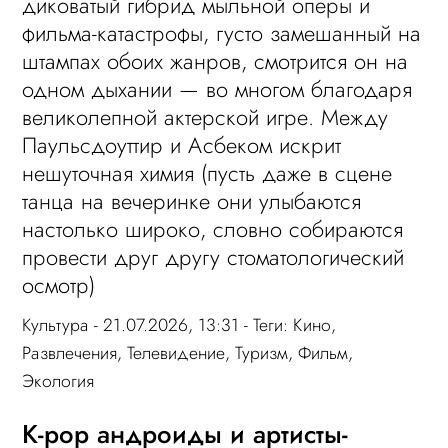
диковатый гибрид мыльной оперы и
фильма-катастрофы, густо замешанный на
штампах обоих жанров, смотрится он на
одном дыхании — во многом благодаря
великолепной актерской игре. Между
Паульсдоуттир и Асбеком искрит
нешуточная химия (пусть даже в сцене
танца на вечеринке они улыбаются
настолько широко, словно собираются
провести друг другу стоматологический
осмотр)
Культура
- 21.07.2026, 13:31 - Теги:
Кино
,
Развлечения
,
Телевидение
,
Туризм
,
Фильм
,
Экология
К-pop андроиды и артисты-