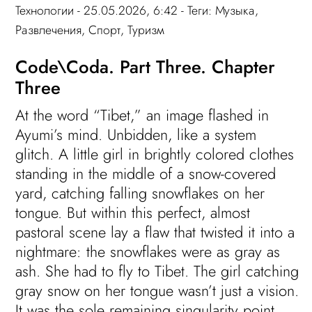
Технологии
- 25.05.2026, 6:42 - Теги:
Музыка
,
Развлечения
,
Спорт
,
Туризм
Code\Coda. Part Three. Chapter
Three
At the word “Tibet,” an image flashed in
Ayumi’s mind. Unbidden, like a system
glitch. A little girl in brightly colored clothes
standing in the middle of a snow-covered
yard, catching falling snowflakes on her
tongue. But within this perfect, almost
pastoral scene lay a flaw that twisted it into a
nightmare: the snowflakes were as gray as
ash. She had to fly to Tibet. The girl catching
gray snow on her tongue wasn’t just a vision.
It was the sole remaining singularity point,