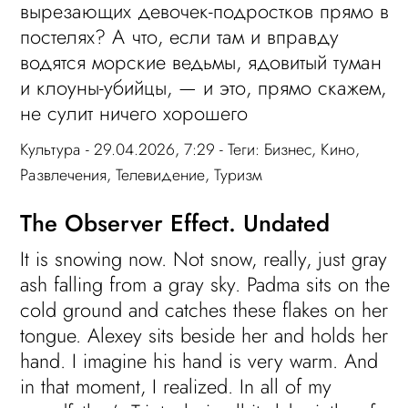
вырезающих девочек-подростков прямо в
постелях? А что, если там и вправду
водятся морские ведьмы, ядовитый туман
и клоуны-убийцы, — и это, прямо скажем,
не сулит ничего хорошего
Культура
- 29.04.2026, 7:29 - Теги:
Бизнес
,
Кино
,
Развлечения
,
Телевидение
,
Туризм
The Observer Effect. Undated
It is snowing now. Not snow, really, just gray
ash falling from a gray sky. Padma sits on the
cold ground and catches these flakes on her
tongue. Alexey sits beside her and holds her
hand. I imagine his hand is very warm. And
in that moment, I realized. In all of my