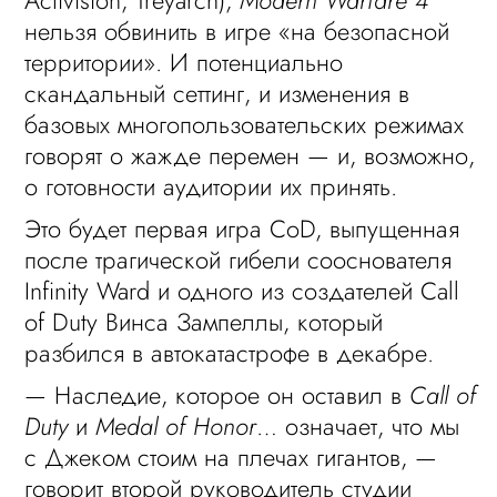
Activision, Treyarch),
Modern Warfare 4
нельзя обвинить в игре «на безопасной
территории». И потенциально
скандальный сеттинг, и изменения в
базовых многопользовательских режимах
говорят о жажде перемен — и, возможно,
о готовности аудитории их принять.
Это будет первая игра CoD, выпущенная
после трагической гибели сооснователя
Infinity Ward и одного из создателей Call
of Duty Винса Зампеллы, который
разбился в автокатастрофе в декабре.
— Наследие, которое он оставил в
Call of
Duty
и
Medal of Honor
… означает, что мы
с Джеком стоим на плечах гигантов, —
говорит второй руководитель студии