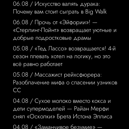
06.08 /
Искусство валять дурака:
Почему вам стоит сыграть в Big Walk
06.08 /
Прочь от «Эйфории»! —
«Стерлинг-Пойнт» возвращает уютные и
добрые подростковые драмы
05.08 /
«Тед Лассо» возвращается! 4-й
сезон плевать хотел на логику, но это
всё равно работает
05.08 /
Массажист рейхсфюрера:
Разоблачение мифа о спасении узников
СС
04.08 /
Сухое молоко вместо кокса и
дети супермоделей — Райан Мерфи
снял «Осколки» Брета Истона Эллиса
04.08 /
«Заманчивое безумие» —