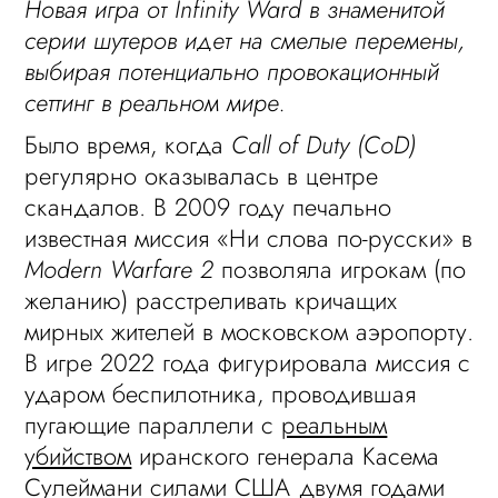
Новая игра от Infinity Ward в знаменитой
серии шутеров идет на смелые перемены,
выбирая потенциально провокационный
сеттинг в реальном мире.
Было время, когда
Call of Duty (CoD)
регулярно оказывалась в центре
скандалов. В 2009 году печально
известная миссия «Ни слова по-русски» в
Modern Warfare 2
позволяла игрокам (по
желанию) расстреливать кричащих
мирных жителей в московском аэропорту.
В игре 2022 года фигурировала миссия с
ударом беспилотника, проводившая
пугающие параллели с
реальным
убийством
иранского генерала Касема
Сулеймани силами США двумя годами