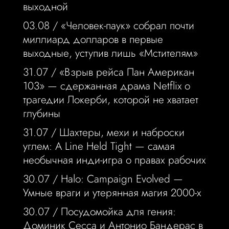
выходной
03.08 /
«Человек-паук» собрал почти
миллиард долларов в первые
выходные, уступив лишь «Мстителям»
31.07 /
«Взрыв рейса Пан Американ
103» — сдержанная драма Netflix о
трагедии Локерби, которой не хватает
глубины
31.07 /
Шахтеры, мехи и наброски
углем: A Line Held Tight — самая
необычная инди-игра о правах рабочих
30.07 /
Halo: Campaign Evolved —
Умные враги и утерянная магия 2000-х
30.07 /
Посудомойка для гения:
Доминик Сесса и Антонио Бандерас в