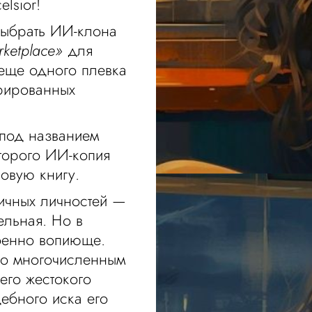
lsior!
выбрать ИИ-клона
rketplace»
для
 еще одного плевка
рированных
т под названием
торого ИИ-копия
новую книгу.
ичных личностей —
ельная. Но в
обенно вопиюще.
 по многочисленным
его жестокого
ебного иска его