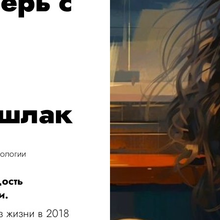
перь с
 шлак
нологии
ость
и.
з жизни в 2018