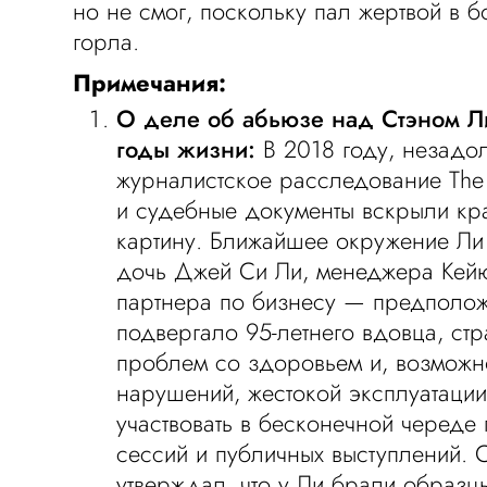
но не смог, поскольку пал жертвой в 
горла.
Примечания:
О деле об абьюзе над Стэном Л
годы жизни:
В 2018 году, незадо
журналистское расследование The 
и судебные документы вскрыли к
картину. Ближайшее окружение Ли
дочь Джей Си Ли, менеджера Кей
партнера по бизнесу — предполож
подвергало 95-летнего вдовца, ст
проблем со здоровьем и, возможно
нарушений, жестокой эксплуатации
участвовать в бесконечной череде 
сессий и публичных выступлений. 
утверждал, что у Ли брали образц