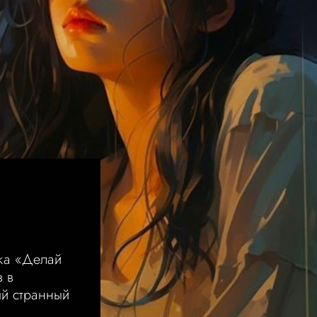
М
ка «Делай
в в
ый странный