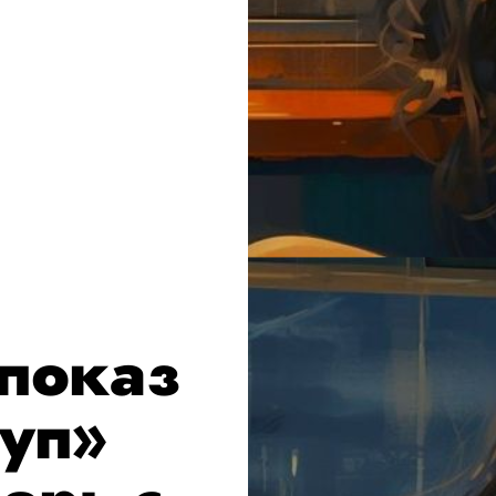
апоказ
руп»