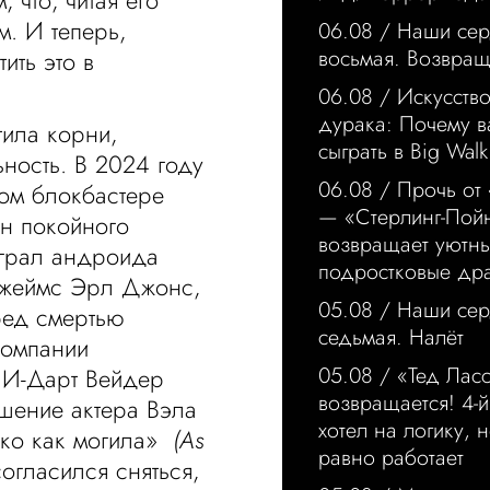
 что, читая его
м. И теперь,
06.08 /
Наши сер
восьмая. Возвра
ить это в
06.08 /
Искусство
дурака: Почему в
тила корни,
сыграть в Big Walk
ность. В 2024 году
06.08 /
Прочь от
ном блокбастере
— «Стерлинг-Пой
ан покойного
возвращает уютн
ыграл андроида
подростковые др
Джеймс Эрл Джонс,
05.08 /
Наши сер
ред смертью
седьмая. Налёт
компании
05.08 /
«Тед Лас
 ИИ-Дарт Вейдер
возвращается! 4-й
ешение актера Вэла
хотел на логику, н
око как могила»
(As
равно работает
огласился сняться,