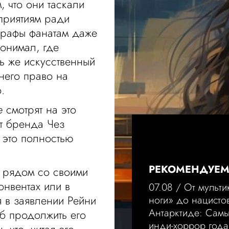
, что они таскали
приятиям ради
ографы фанатам даже
понимал, где
рь же искусственный
 него право на
.
se
смотрят на это
т бренда Чез
ё это полностью
РЕКОМЕНДУЕ
ь рядом со своими
онвентах или в
07.08 /
От мульти
я в заявлении Рейни
ноги» до нацисто
Антарктиде: Сам
б продолжить его
инди-хоррор года