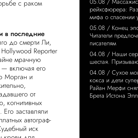
05.08 /
Массажис
борьбе с раком
рейхсфюрера: Ра
мифа о спасении 
05.08 /
Конец эп
и в последние
Читатели предпо
лго до смерти Ли,
писателям
Hollywood Reporter
04.08 /
Наши сер
райне мрачную
шестая. Призыва
 — включая его
04.08 /
Сухое мо
ю Морган и
кокса и дети суп
ительно,
Райан Мерфи сня
радавшего от
Брета Истона Элл
, когнитивных
. Его заставляли
платных автограф-
Судебный иск
ы крови для