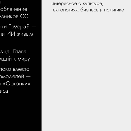
т
интересное о культуре,
зоблачение
технологиях, бизнесе и политике
узников СС
охи Гомера? —
чли ИИ живым
дца. Глава
ющий к миру
локо вместо
ермоделей —
л «Осколки»
иса