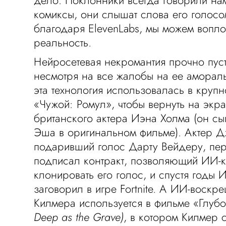
дело. Поклонники всегда говорили нам,
комиксы, они слышат слова его голосо
благодаря ElevenLabs, мы можем воплот
реальность.
Нейросетевая некромантия прочно пус
несмотря на все жалобы на ее амораль
эта технология использовалась в круп
«Чужой: Ромул», чтобы вернуть на экр
британского актера Иэна Холма (он с
Эша в оригинальном фильме). Актер 
подаривший голос Дарту Вейдеру, пе
подписал контракт, позволяющий ИИ-
клонировать его голос, и спустя годы
заговорил в игре Fortnite. А ИИ-воскр
Килмера используется в фильме «Глуб
Deep as the Grave)
, в котором Килмер с