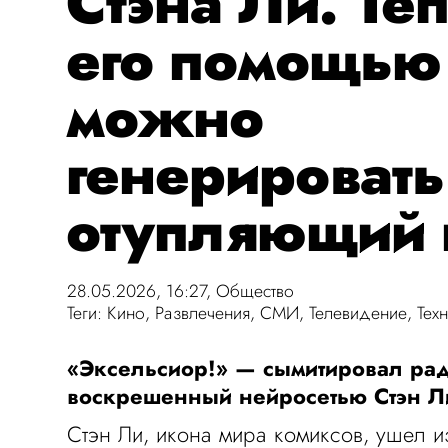
Стэна Ли. Те
его помощью
можно
генерировать
отупляющий
28.05.2026, 16:27,
Общество
Теги:
Кино
,
Развлечения
,
СМИ
,
Телевидение
,
Тех
«Эксельсиор!» — сымитировал рад
воскрешенный нейросетью Стэн Л
Стэн Ли, икона мира комиксов, ушел и