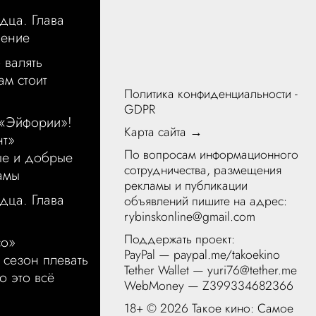
дца. Глава
щение
 валять
ам стоит
Политика конфиденциальности -
GDPR
 «Эйфории»!
Карта сайта →
нт»
По вопросам информационного
ые и добрые
сотрудничества, размещения
амы
рекламы и публикации
дца. Глава
объявлений пишите на адрес:
rybinskonline@gmail.com
Поддержать проект:
со»
PayPal —
paypal.me/takoekino
 сезон плевать
Tether Wallet — yuri76@tether.me
о это всё
WebMoney — Z399334682366
18+ ©
2026 Такое кино: Самое