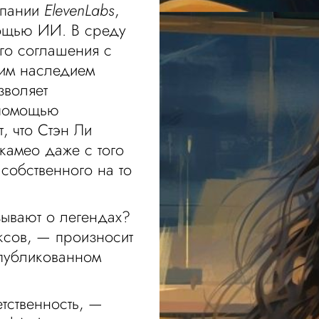
мпании
ElevenLabs
,
ощью ИИ. В среду
го соглашения с
им наследием
зволяет
 помощью
т, что Стэн Ли
камео даже с того
 собственного на то
зывают о легендах?
ксов, — произносит
опубликованном
тственность, —