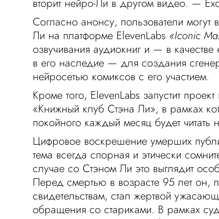
вторит нейро-Ли в другом видео. — Exce
Согласно анонсу, пользователи могут 
Ли на платформе ElevenLabs
«Iconic Ma
озвучивания аудиокниг и — в качестве
в его наследие — для создания сгене
нейросетью комиксов с его участием.
Кроме того, ElevenLabs запустит проек
«Книжный клуб Стэна Ли», в рамках ко
покойного каждый месяц будет читать 
Цифровое воскрешение умерших публ
тема всегда спорная и этически сомнит
случае со Стэном Ли это выглядит ос
Перед смертью в возрасте 95 лет он,
свидетельствам, стал жертвой ужасающ
обращения со стариками. В рамках суд