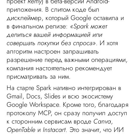
проект
Remy
) в бета-версии Android-
приложения. В слитом коде был
дисклеймер, который Google оставила и
в финальном релизе:
«Spark может
делиться вашей информацией или
совершать покупки без спроса»
. И хотя
алгоритм настроен запрашивать
разрешение перед важными операциями,
компания настоятельно рекомендует
присматривать за ним.
На старте Spark нативно интегрирован в
Gmail, Docs, Slides и всю экосистему
Google Workspace. Кроме того, благодаря
протоколу MCP, он сразу получил доступ
к сторонним сервисам вроде
Canva
,
OpenTable
и
Instacart
. Это значит, что ИИ