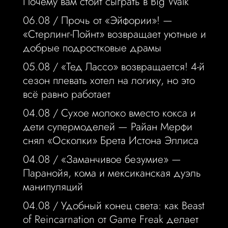
Почему вам стоит сыграть в Big Walk
06.08 /
Прочь от «Эйфории»! —
«Стерлинг-Пойнт» возвращает уютные и
добрые подростковые драмы
05.08 /
«Тед Лассо» возвращается! 4-й
сезон плевать хотел на логику, но это
всё равно работает
04.08 /
Сухое молоко вместо кокса и
дети супермоделей — Райан Мерфи
снял «Осколки» Брета Истона Эллиса
04.08 /
«Заманчивое безумие» —
Паранойя, кома и мексиканская дуэль
манипуляций
04.08 /
Удобный конец света: как Beast
of Reincarnation от Game Freak делает