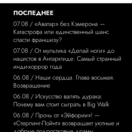
ПОСЛЕДНЕЕ
07.08 /
«Аватар» без Кэмерона —
Катастрофа или единственный шанс
спасти франшизу?
07.08 /
От мультика «Делай ноги» до
нацистов в Антарктиде: Самый странный
инди-хоррор года
06.08 /
Наши сердца. Глава восьмая.
Возвращение
06.08 /
Искусство валять дурака:
Почему вам стоит сыграть в Big Walk
06.08 /
Прочь от «Эйфории»! —
«Стерлинг-Пойнт» возвращает уютные и
добрые подростковые драмы