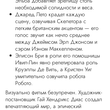
Эльба добавляет зрелищу столь
необходимой солидности и веса.
Джаред Лето крадет каждую
сцену, озвучивая Скелетора с
легким британским акцентом — его
голос звучит как нечто среднее
между Джеймсом Эрл Джонсом и
сэром Иэном Маккелленом.
Элисон Бри в роли его помощницы
Ивил-Лин явно репетировала роль
Круэллы Де Виль, а Кристен Уиг
умилительно озвучила робота
Робото.
Визуально фильм безупречен. Художник-
постановщик Гай Хендрикс Диас создал
впечатляющий мир, а эпический