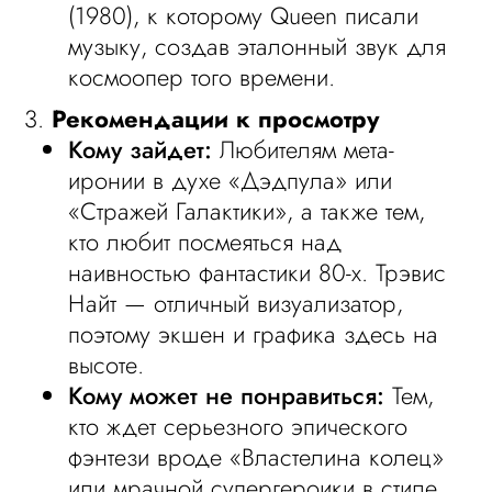
(1980), к которому Queen писали
музыку, создав эталонный звук для
космоопер того времени.
3.
Рекомендации к просмотру
Кому зайдет:
Любителям мета-
иронии в духе «Дэдпула» или
«Стражей Галактики», а также тем,
кто любит посмеяться над
наивностью фантастики 80-х. Трэвис
Найт — отличный визуализатор,
поэтому экшен и графика здесь на
высоте.
Кому может не понравиться:
Тем,
кто ждет серьезного эпического
фэнтези вроде «Властелина колец»
или мрачной супергероики в стиле