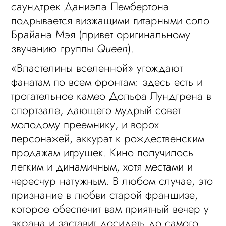
саундтрек Даниэла Пембертона
подрывается визжащими гитарными соло
Брайана Мэя (привет оригинальному
звучанию группы
Queen
).
«Властелины вселенной» угождают
фанатам по всем фронтам: здесь есть и
трогательное камео Дольфа Лундгрена в
спортзале, дающего мудрый совет
молодому преемнику, и ворох
персонажей, аккурат к рождественским
продажам игрушек. Кино получилось
легким и динамичным, хотя местами и
чересчур натужным. В любом случае, это
признание в любви старой франшизе,
которое обеспечит вам приятный вечер у
экрана и заставит досидеть до самого