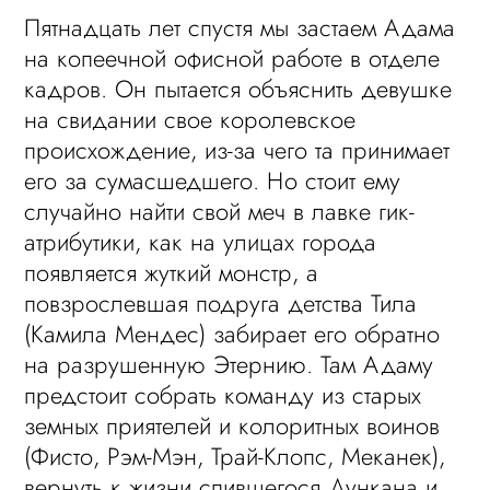
Пятнадцать лет спустя мы застаем Адама
на копеечной офисной работе в отделе
кадров. Он пытается объяснить девушке
на свидании свое королевское
происхождение, из-за чего та принимает
его за сумасшедшего. Но стоит ему
случайно найти свой меч в лавке гик-
атрибутики, как на улицах города
появляется жуткий монстр, а
повзрослевшая подруга детства Тила
(Камила Мендес) забирает его обратно
на разрушенную Этернию. Там Адаму
предстоит собрать команду из старых
земных приятелей и колоритных воинов
(Фисто, Рэм-Мэн, Трай-Клопс, Меканек),
вернуть к жизни спившегося Дункана и