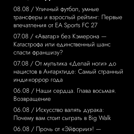
08.08 /
Уличный футбол, умные
трансферы и взрослый рейтинг: Первые
впечатления от EA Sports FC 27
07.08 /
«Аватар» без Кэмерона —
Катастрофа или единственный шанс
спасти франшизу?
07.08 /
От мультика «Делай ноги» до
нацистов в Антарктиде: Самый странный
инди-хоррор года
06.08 /
Наши сердца. Глава восьмая.
Возвращение
06.08 /
Искусство валять дурака:
Почему вам стоит сыграть в Big Walk
06.08 /
Прочь от «Эйфории»! —