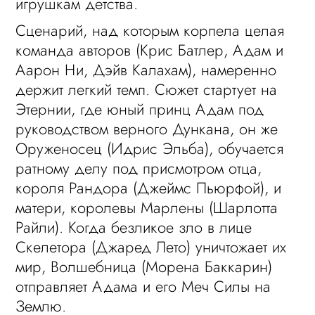
игрушкам детства.
Сценарий, над которым корпела целая
команда авторов (Крис Батлер, Адам и
Аарон Ни, Дэйв Калахам), намеренно
держит легкий темп. Сюжет стартует на
Этернии, где юный принц Адам под
руководством верного Дункана, он же
Оруженосец (Идрис Эльба), обучается
ратному делу под присмотром отца,
короля Рандора (Джеймс Пьюрфой), и
матери, королевы Марлены (Шарлотта
Райли). Когда безликое зло в лице
Скелетора (Джаред Лето) уничтожает их
мир, Волшебница (Морена Баккарин)
отправляет Адама и его Меч Силы на
Землю.