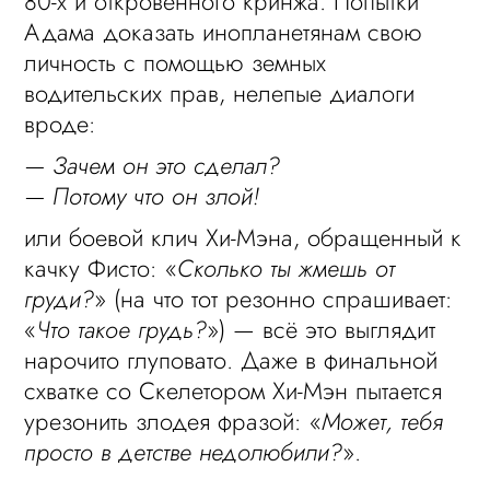
80-х и откровенного кринжа. Попытки
Адама доказать инопланетянам свою
личность с помощью земных
водительских прав, нелепые диалоги
вроде:
— Зачем он это сделал?
— Потому что он злой!
или боевой клич Хи-Мэна, обращенный к
качку Фисто: «
Сколько ты жмешь от
груди?
» (на что тот резонно спрашивает:
«
Что такое грудь?
») — всё это выглядит
нарочито глуповато. Даже в финальной
схватке со Скелетором Хи-Мэн пытается
урезонить злодея фразой: «
Может, тебя
просто в детстве недолюбили?
».