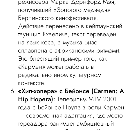
режиссера Марка Дорнфорд-Мэя,
получивший «Золотого медведя»
Берлинского кинофестиваля.
Действие перенесено в кейптаунский
тауншип Кхаелича, текст переведен
на язык коса, а музыка Бизе
сплавлена с африканскими ритмами.
Это блестящий пример того, как
«Кармен» может работать в
радикально ином культурном
контексте.
«Хип-хопера» с Бейонсе (Carmen: A
Hip Hopera):
Телефильм MTV 2001
года с Бейонсе Ноулз в роли Кармен
— современная адаптация, где место
тореадора занимает амбициозный