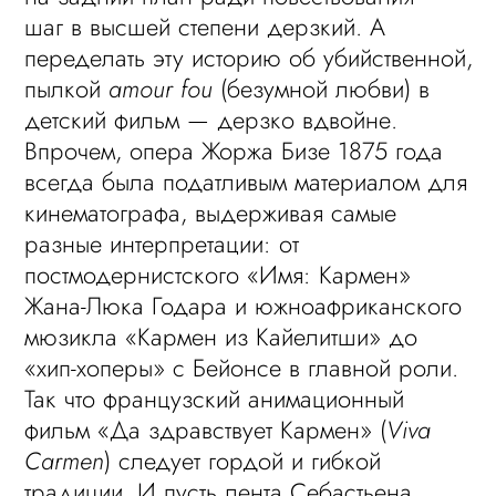
шаг в высшей степени дерзкий. А
переделать эту историю об убийственной,
пылкой
amour fou
(безумной любви) в
детский фильм — дерзко вдвойне.
Впрочем, опера Жоржа Бизе 1875 года
всегда была податливым материалом для
кинематографа, выдерживая самые
разные интерпретации: от
постмодернистского «Имя: Кармен»
Жана-Люка Годара и южноафриканского
мюзикла «Кармен из Кайелитши» до
«хип-хоперы» с Бейонсе в главной роли.
Так что французский анимационный
фильм «Да здравствует Кармен» (
Viva
Carmen
) следует гордой и гибкой
традиции. И пусть лента Себастьена