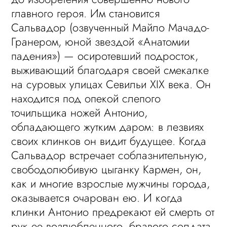
главного героя. Им становится
Сальвадор (озвученный Майло Мачадо-
Гранером, юной звездой «Анатомии
падения») — осиротевший подросток,
выживающий благодаря своей смекалке
на суровых улицах Севильи XIX века. Он
находится под опекой слепого
точильщика ножей Антонио,
обладающего жутким даром: в лезвиях
своих клинков он видит будущее. Когда
Сальвадор встречает соблазнительную,
свободолюбивую цыганку Кармен, он,
как и многие взрослые мужчины города,
оказывается очарован ею. И когда
клинки Антонио предрекают ей смерть от
рук ее возлюбленного, бравого солдата