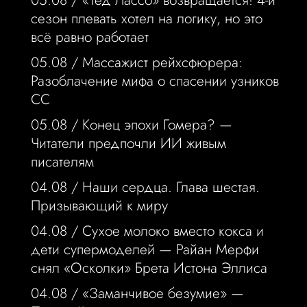
05.08 /
«Тед Лассо» возвращается! 4-й
сезон плевать хотел на логику, но это
всё равно работает
05.08 /
Массажист рейхсфюрера:
Разоблачение мифа о спасении узников
СС
05.08 /
Конец эпохи Гомера? —
Читатели предпочли ИИ живым
писателям
04.08 /
Наши сердца. Глава шестая.
Призывающий к миру
04.08 /
Сухое молоко вместо кокса и
дети супермоделей — Райан Мерфи
снял «Осколки» Брета Истона Эллиса
04.08 /
«Заманчивое безумие» —