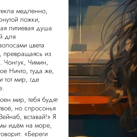
текла медленно,
рнутой ложки,
кая литиевая душа
й для
 волосами цвета
е, превращаясь из
. Чонгук, Чимин,
ое Ничто, туда же,
и тот мир, где
е.
оен мир, тебя будят
 твоё, но спросонья
ейнаб, вставай!» Я
 мы идём на море,
говорит: «Береги