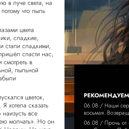
ю в луче света, на
 потому что пыль
лазами цвета
ики, сладкие,
ои стали сладкими,
 пришёл спасти нас,
и смотреть в
ьной, пыльной
забыли
РЕКОМЕНДУЕ
пускался цветок,
Я хотела сказать
06.08 /
Наши сер
 наизусть все
восьмая. Возвра
мею молчать». Но он
06.08 /
Прочь от