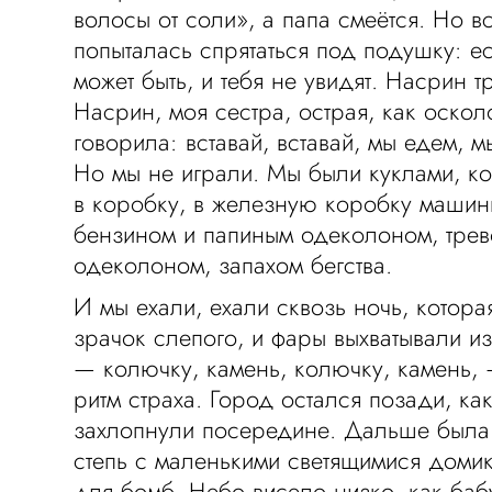
волосы от соли», а папа смеётся. Но в
попыталась спрятаться под подушку: ес
может быть, и тебя не увидят. Насрин т
Насрин, моя сестра, острая, как оскол
говорила: вставай, вставай, мы едем, м
Но мы не играли. Мы были куклами, к
в коробку, в железную коробку маши
бензином и папиным одеколоном, тре
одеколоном, запахом бегства.
И мы ехали, ехали сквозь ночь, котора
зрачок слепого, и фары выхватывали из
— колючку, камень, колючку, камень, 
ритм страха. Город остался позади, ка
захлопнули посередине. Дальше была
степь с маленькими светящимися доми
для бомб. Небо висело низко, как ба