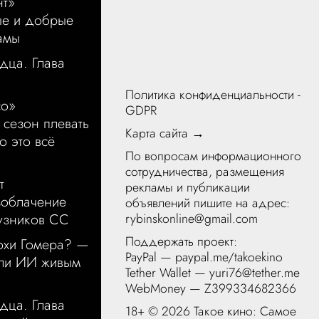
нт»
ые и добрые
амы
дца. Глава
Политика конфиденциальности -
со»
GDPR
 сезон плевать
Карта сайта →
о это всё
По вопросам информационного
сотрудничества, размещения
т
рекламы и публикации
зоблачение
объявлений пишите на адрес:
rybinskonline@gmail.com
узников СС
Поддержать проект:
охи Гомера? —
PayPal —
paypal.me/takoekino
чли ИИ живым
Tether Wallet — yuri76@tether.me
WebMoney — Z399334682366
дца. Глава
18+ ©
2026 Такое кино: Самое