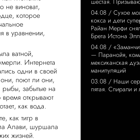
шестая. Призыва
то не виноват,
04.08 /
Сухое мо
рдце, которое
кокса и дети суп
ечальное
Райан Мерфи сня
яя в уравнении,
Брета Истона Элл
04.08 /
«Заманчи
ыла ватной,
— Паранойя, ком
умерли. Интернета
мексиканская дуэ
ались одни в своей
манипуляций
 они, поют ли они,
03.08 /
Наши сер
к рыбы, забытые на
пятая. Спирали и
о время открывают
тает, как вода.
, как тигр в
ала Алави, шуршала
жих жизней.