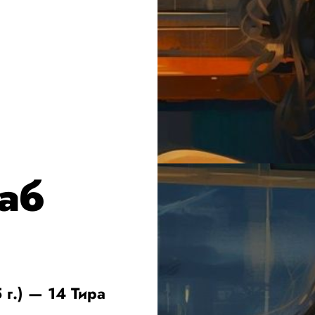
аб
и
 г.) — 14 Тира