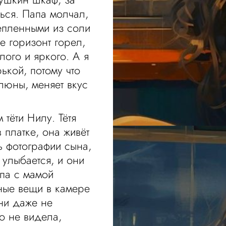
ться. Папа молчал,
епленными из соли
е горизонт горел,
злого и яркого. А я
ькой, потому что
слюны, меняет вкус
тёти Нилу. Тётя
в платке, она живёт
ть фотографии сына,
 улыбается, и они
апа с мамой
жные вещи в камере
Они даже не
о не видела,