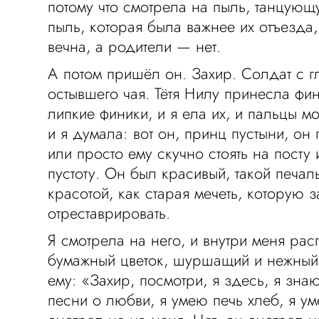
потому что смотрела на пыль, танцующу
пыль, которая была важнее их отъезда,
вечна, а родители — нет.
А потом пришёл он. Захир. Солдат с г
остывшего чая. Тётя Нилу принесла фин
липкие финики, и я ела их, и пальцы м
и я думала: вот он, принц пустыни, он
или просто ему скучно стоять на посту 
пустоту. Он был красивый, такой печал
красотой, как старая мечеть, которую 
отреставрировать.
Я смотрела на него, и внутри меня рас
бумажный цветок, шуршащий и нежный. 
ему: «Захир, посмотри, я здесь, я знаю
песни о любви, я умею печь хлеб, я у