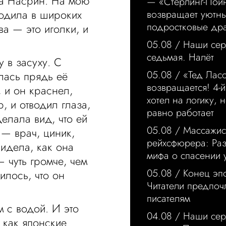
на Насрин. На мою
— «Стерлинг-Пой
ходила в широких
возвращает уютн
подростковые др
ва — это иголки, и
05.08 /
Наши сер
седьмая. Налёт
у в засуху. С
05.08 /
«Тед Лас
лась прядь её
возвращается! 4-й
, и он краснел,
хотел на логику, н
, и отводил глаза,
равно работает
елала вид, что ей
05.08 /
Массажис
 — врач, циник,
рейхсфюрера: Ра
видела, как она
мифа о спасении 
 чуть громче, чем
05.08 /
Конец эп
илось, что он
Читатели предпо
писателям
 с водой. И это
04.08 /
Наши сер
, как японские