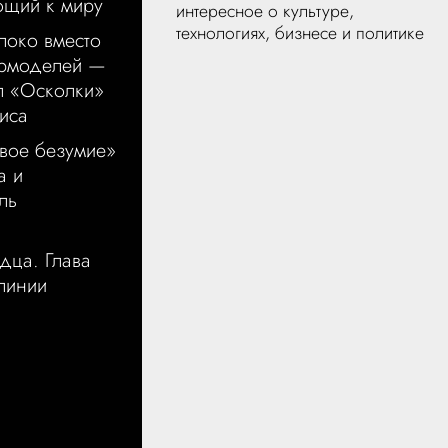
ющий к миру
интересное о культуре,
технологиях, бизнесе и политике
локо вместо
ермоделей —
л «Осколки»
иса
вое безумие»
а и
ль
дца. Глава
 линии