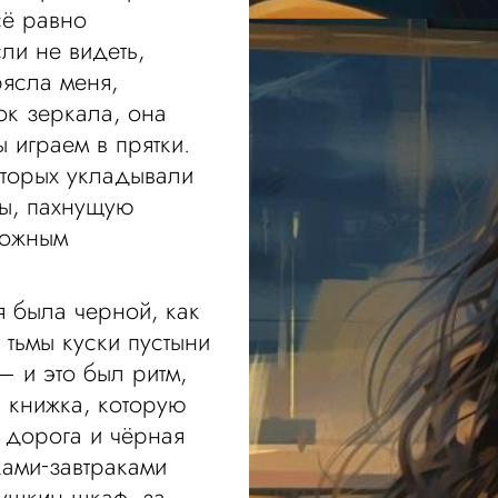
сё равно
ли не видеть,
рясла меня,
ок зеркала, она
ы играем в прятки.
оторых укладывали
ны, пахнущую
вожным
я была черной, как
 тьмы куски пустыни
— и это был ритм,
к книжка, которую
 дорога и чёрная
ками‑завтраками
бушкин шкаф, за