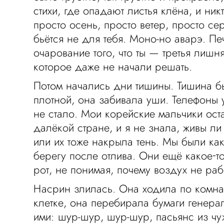
стихи, где опадают листья клёна, и ник
просто осень, просто ветер, просто се
бьётся не для тебя. Моно-но аварэ. П
очарование того, что ты — третья лишн
которое даже не начали решать.
Потом начались дни тишины. Тишина б
плотной, она забивала уши. Телефоны 
не стало. Мои корейские мальчики ост
далёкой стране, и я не знала, живы ли
или их тоже накрыла тень. Мы были ка
берегу после отлива. Они ещё какое‑т
рот, не понимая, почему воздух не рабо
Насрин злилась. Она ходила по комнате
клетке, она перебирала бумаги генер
ими: шур-шур, шур-шур, пасьянс из чу