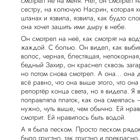
смотрел не на меня. Нет, он смотрел 
сестру, на колючую Насрин, которая 
штанах и язвила, язвила, как будто сло
она хочет зашить ими дыру в небе.
Он смотрел на неё, как смотрят на вод
жаждой. С болью. Он видел, как выби
волос, черная, блестящая, непокорная
бедный Захир, он краснел сквозь загар
но потом снова смотрел. А она… она д
всё равно, что она выше этого, что она
репортёр конца света, но я видела. Я 
поправляла платок, как она смеялась —
нужно, чуть выше, чем обычно. Ей нрав
смотрит. Ей нравилось быть водой.
А я была песком. Просто песком рядом
было грустно, так грустно и прекрасно