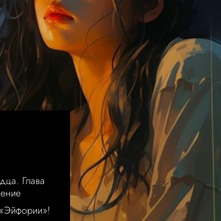
М
дца. Глава
щение
 «Эйфории»!