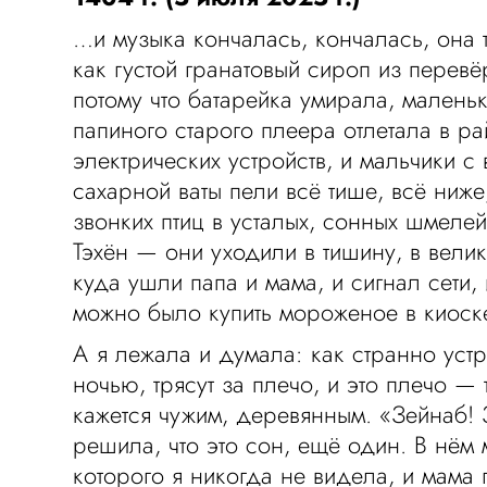
…и музыка кончалась, кончалась, она 
как густой гранатовый сироп из перевё
потому что батарейка умирала, малень
папиного старого плеера отлетала в ра
электрических устройств, и мальчики с
сахарной ваты пели всё тише, всё ниж
звонких птиц в усталых, сонных шмелей
Тэхён — они уходили в тишину, в велик
куда ушли папа и мама, и сигнал сети, 
можно было купить мороженое в киоск
А я лежала и думала: как странно устр
ночью, трясут за плечо, и это плечо —
кажется чужим, деревянным. «Зейнаб! З
решила, что это сон, ещё один. В нём
которого я никогда не видела, и мама 