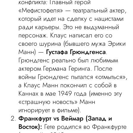
конфликта:
Главный герой
«Мефистофеля» — театральный актер,
который идет на сделку с нацистами
ради карьеры. Это не выдуманный
персонаж. Клаус написал его со
своего шурина (бывшего мужа Эрики
Манн) —
Густафа Грюндгенса
.
Грюндгенс реально был любимым
актером Германа Геринга. После
войны Грюндгенс пытался «отмыться»,
а Клаус Манн покончил с собой в
Каннах в мае 1949 года (именно эту
«страшную новость» Манн
игнорирует в фильме).
Франкфурт vs Веймар (Запад и
Восток):
Гете родился во Франкфурте