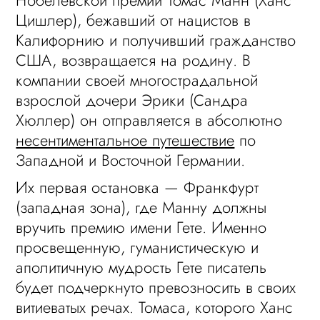
Нобелевской премии Томас Манн (Ханс
Цишлер), бежавший от нацистов в
Калифорнию и получивший гражданство
США, возвращается на родину. В
компании своей многострадальной
взрослой дочери Эрики (Сандра
Хюллер) он отправляется в абсолютно
несентиментальное путешествие
по
Западной и Восточной Германии.
Их первая остановка — Франкфурт
(западная зона), где Манну должны
вручить премию имени Гете. Именно
просвещенную, гуманистическую и
аполитичную мудрость Гете писатель
будет подчеркнуто превозносить в своих
витиеватых речах. Томаса, которого Ханс