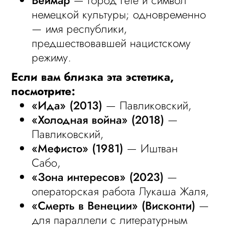
Веймар
— город Гёте и символ
немецкой культуры; одновременно
— имя республики,
предшествовавшей нацистскому
режиму.
Если вам близка эта эстетика,
посмотрите:
«Ида» (2013)
— Павликовский,
«Холодная война» (2018)
—
Павликовский,
«Мефисто» (1981)
— Иштван
Сабо,
«Зона интересов» (2023)
—
операторская работа Лукаша Жаля,
«Смерть в Венеции» (Висконти)
—
для параллели с литературным