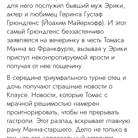
для него послужил бывший муж Эрики,
актер и любимец Геринга Густаф
Грюндгенс (Йоахим Майерхофф). И этот
самый Грюндгенс беззастенчиво
заявляется на вечеринку в честь Томаса
Манна во Франкфурте, вызывая у Эрики
приступ неконтролируемой ярости и
получая от нее пощечину.
В середине триумфального турне отец и
дочь получают страшные новости о
Клаусе. Новости, которые Томас с
мрачной решимостью намерен
проигнорировать, чтобы не прерывать
гастроли. Этот разлад вскрывает главную
рану Манна-старшего. Дело не только в
том, что его колоссальный авторитет