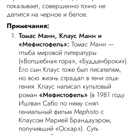
показывает, совершенно точно не
делится на черное и белое.
Примечания:
Томас Манн, Клаус Манн и
«Мефистофель»:
Томас Манн —
глыба мировой литературы
(«Волшебная гора», «Будденброки»).
Его сын Клаус тоже был писателем,
но всю жизнь страдал в тени отца-
гения. Клаус написал культовый
роман
«Мефистофель»
(в 1981 году
Иштван Сабо по нему снял
гениальный фильм
Mephisto
с
Клаусом Марией Брандауэром,
получивший «Оскар»).
Суть