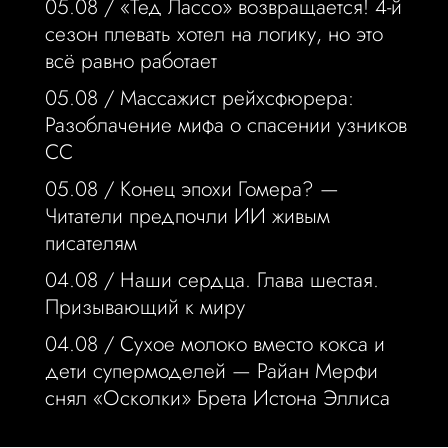
05.08 /
«Тед Лассо» возвращается! 4-й
сезон плевать хотел на логику, но это
всё равно работает
05.08 /
Массажист рейхсфюрера:
Разоблачение мифа о спасении узников
СС
05.08 /
Конец эпохи Гомера? —
Читатели предпочли ИИ живым
писателям
04.08 /
Наши сердца. Глава шестая.
Призывающий к миру
04.08 /
Сухое молоко вместо кокса и
дети супермоделей — Райан Мерфи
снял «Осколки» Брета Истона Эллиса