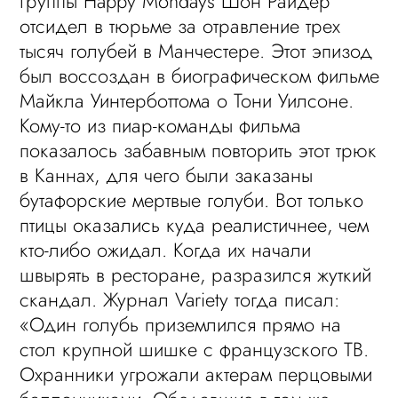
группы Happy Mondays Шон Райдер
отсидел в тюрьме за отравление трех
тысяч голубей в Манчестере. Этот эпизод
был воссоздан в биографическом фильме
Майкла Уинтерботтома о Тони Уилсоне.
Кому-то из пиар-команды фильма
показалось забавным повторить этот трюк
в Каннах, для чего были заказаны
бутафорские мертвые голуби. Вот только
птицы оказались куда реалистичнее, чем
кто-либо ожидал. Когда их начали
швырять в ресторане, разразился жуткий
скандал. Журнал Variety тогда писал:
«Один голубь приземлился прямо на
стол крупной шишке с французского ТВ.
Охранники угрожали актерам перцовыми