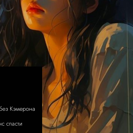
М
 без Кэмерона
с спасти