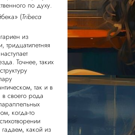
твенного по духу.
бека» (
Tribeca
гариен из
, тридцатилетняя
наступает
зда. Точнее, таких
структуру
пару
нтическом, так и в
 в своего рода
 параллельных
ом, когда-то
стихотворении
 гадаем, какой из