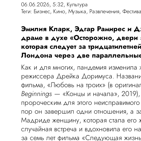
06.06.2026, 5:32,
Культура
Теги:
Бизнес
,
Кино
,
Музыка
,
Развлечения
,
Фестив
Эмилия Кларк, Эдгар Рамирес и Д
драме в духе «Осторожно, двери 
которая следует за тридцатилетне
Лондона через две параллельные
Как и для многих, пандемия изменила 
режиссера Дрейка Доримуса. Названи
фильма, «Любовь на троих» (в оригин
Beginnings
— «Концы и начала», 2019), 
пророческим для этого неисправимого 
пор он завершил одни отношения, а за
Мадриде женщину, которая стала его 
случайная встреча и вдохновила его н
за семь лет фильма «Следующая жизнь