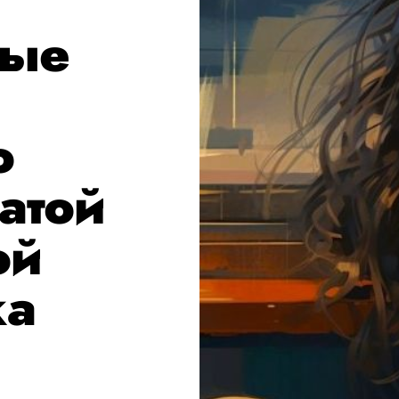
ные
о
атой
ой
ка