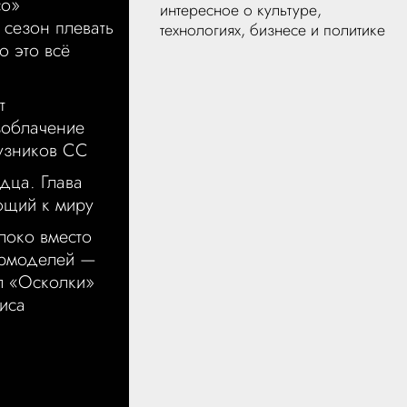
со»
интересное о культуре,
 сезон плевать
технологиях, бизнесе и политике
о это всё
т
зоблачение
узников СС
дца. Глава
ющий к миру
локо вместо
ермоделей —
л «Осколки»
иса