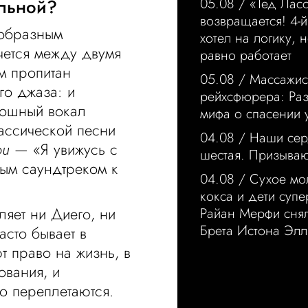
ильной?
05.08 /
«Тед Лас
возвращается! 4-й
ообразным
хотел на логику, н
чется между двумя
равно работает
м пропитан
05.08 /
Массажис
го джаза: и
рейхсфюрера: Ра
кошный вокал
мифа о спасении 
ассической песни
04.08 /
Наши сер
ou
— «Я увижусь с
шестая. Призыва
ным саундтреком к
04.08 /
Сухое мо
кокса и дети суп
ляет ни Диего, ни
Райан Мерфи сня
Брета Истона Элл
асто бывает в
т право на жизнь, в
ования, и
о переплетаются.