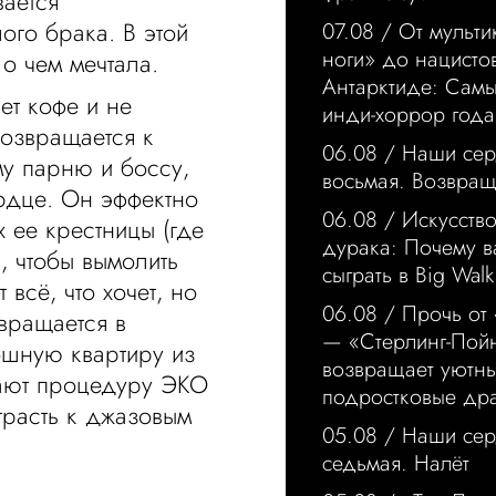
вается
ого брака. В этой
07.08 /
От мульти
ноги» до нацисто
 о чем мечтала.
Антарктиде: Сам
ет кофе и не
инди-хоррор года
возвращается к
06.08 /
Наши сер
у парню и боссу,
восьмая. Возвра
рдце. Он эффектно
06.08 /
Искусство
 ее крестницы (где
дурака: Почему в
, чтобы вымолить
сыграть в Big Walk
всё, что хочет, но
06.08 /
Прочь от
вращается в
— «Стерлинг-Пой
ошную квартиру из
возвращает уютн
нают процедуру ЭКО
подростковые др
трасть к джазовым
05.08 /
Наши сер
седьмая. Налёт