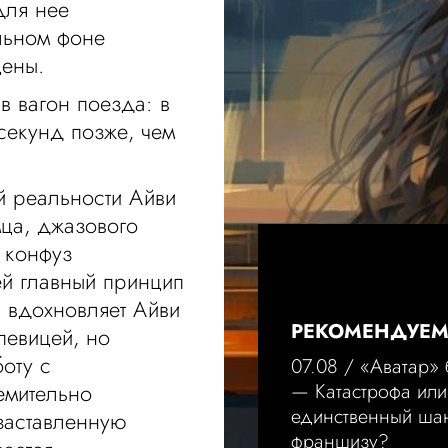
для нее
льном фоне
ены.
в вагон поезда: в
секунд позже, чем
й реальности Айви
мца, джазового
т конфуз
ей главный принцип
, вдохновляет Айви
РЕКОМЕНДУЕ
певицей, но
оту с
07.08 /
«Аватар»
емительно
— Катастрофа или
единственный шан
 заставленную
франшизу?