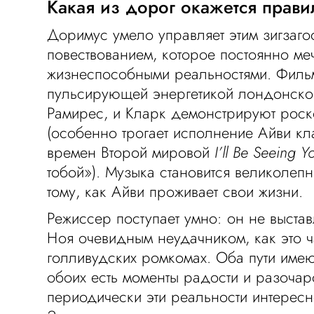
Какая из дорог окажется прав
Доримус умело управляет этим зигзаг
повествованием, которое постоянно ме
жизнеспособными реальностями. Филь
пульсирующей энергетикой лондонско
Рамирес, и Кларк демонстрируют рос
(особенно трогает исполнение Айви кл
времен Второй мировой
I’ll Be Seeing Y
тобой»). Музыка становится великолеп
тому, как Айви проживает свои жизни.
Режиссер поступает умно: он не выстав
Ноя очевидным неудачником, как это ч
голливудских ромкомах. Оба пути имею
обоих есть моменты радости и разочар
периодически эти реальности интересн