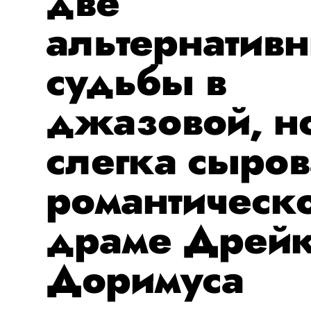
две
альтернатив
судьбы в
джазовой, н
слегка сыров
романтическ
драме Дрей
Доримуса