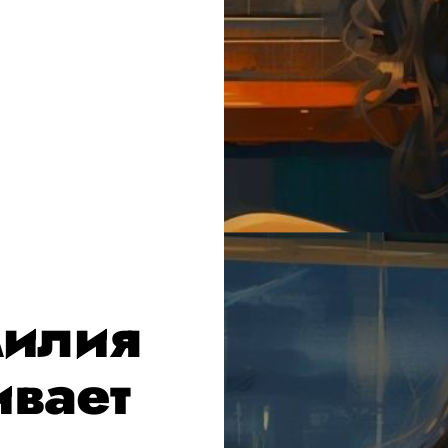
милия
вает