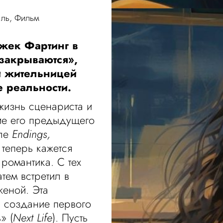
аль
,
Фильм
жек Фартинг в
закрываются»,
й жительницей
 реальности.
жизнь сценариста и
е его предыдущего
але
Endings,
теперь кажется
романтика. С тех
тем встретил в
женой. Эта
а создание первого
» (
Next Life
). Пусть