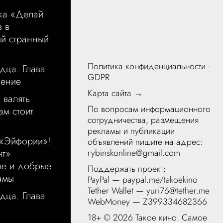
ка «Делай
в в
ый странный
Политика конфиденциальности -
дца. Глава
GDPR
щение
Карта сайта →
 валять
По вопросам информационного
ам стоит
сотрудничества, размещения
рекламы и публикации
 «Эйфории»!
объявлений пишите на адрес:
rybinskonline@gmail.com
нт»
ые и добрые
Поддержать проект:
амы
PayPal —
paypal.me/takoekino
Tether Wallet — yuri76@tether.me
дца. Глава
WebMoney — Z399334682366
18+ ©
2026 Такое кино: Самое