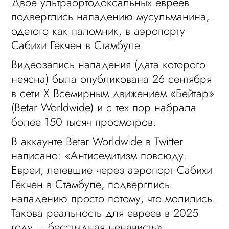
Двое ультраортодоксальных евреев
подверглись нападению мусульманина,
одетого как паломник, в аэропорту
Сабихи Гёкчен в Стамбуле.
Видеозапись нападения (дата которого
неясна) была опубликована 26 сентября
в сети X Всемирным движением «Бейтар»
(Betar Worldwide) и с тех пор набрала
более 150 тысяч просмотров.
В аккаунте Betar Worldwide в Twitter
написано: «Антисемитизм повсюду.
Евреи, летевшие через аэропорт Сабихи
Гёкчен в Стамбуле, подверглись
нападению просто потому, что молились.
Такова реальность для евреев в 2025
году – бесстыдная ненависть».