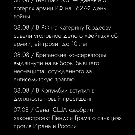
08.08 /
Генштаб ВСУ — данные о
потерях армии РФ на 1627-й день
войны
08.08 /
В РФ на Катерину Гордееву
завели уголовное дело о «фейках» об
армии, ей грозит до 10 лет
08.08 /
Британские консерваторы
выдвинули на выборы бывшего
неонациста, осужденного за
антисемитскую травлю
08.08 /
В Колумбии вступил в
должность новый президент
07.08 /
Сенат США одобрил
законопроект Линдси Грэма о санкциях
против Ирана и России