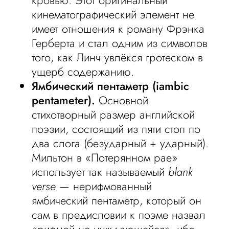
кровью. Этот оригинальный
кинематографический элемент не
имеет отношения к роману Фрэнка
Герберта и стал одним из символов
того, как Линч увлёкся гротеском в
ущерб содержанию.
Ямбический пентаметр (iambic
pentameter).
Основной
стихотворный размер английской
поэзии, состоящий из пяти стоп по
два слога (безударный + ударный).
Мильтон в «Потерянном рае»
использует так называемый
blank
verse
— нерифмованный
ямбический пентаметр, который он
сам в предисловии к поэме назвал