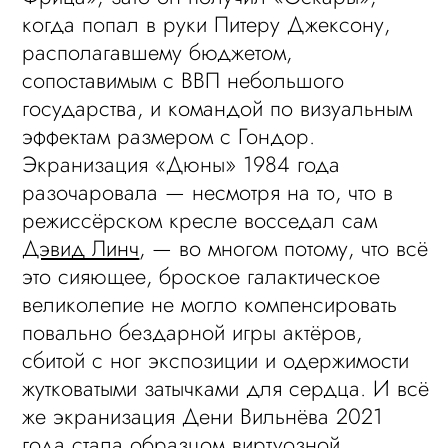
когда попал в руки Питеру Джексону,
располагавшему бюджетом,
сопоставимым с ВВП небольшого
государства, и командой по визуальным
эффектам размером с Гондор.
Экранизация «Дюны» 1984 года
разочаровала — несмотря на то, что в
режиссёрском кресле восседал сам
Дэвид Линч
, — во многом потому, что всё
это сияющее, броское галактическое
великолепие не могло компенсировать
повально бездарной игры актёров,
сбитой с ног экспозиции и одержимости
жутковатыми затычками для сердца. И всё
же экранизация Дени Вильнёва 2021
года стала образцом виртуозной