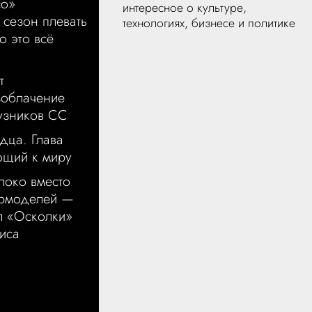
со»
интересное о культуре,
 сезон плевать
технологиях, бизнесе и политике
о это всё
т
зоблачение
узников СС
дца. Глава
ющий к миру
локо вместо
ермоделей —
л «Осколки»
иса