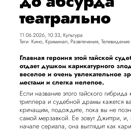
до абсурда
театрально
11.06.2026, 10:33,
Культура
Теги:
Кино
,
Криминал
,
Развлечения
,
Телевидение
Главная героиня этой тайской суд
отдает душком карикатурного злод
веселое и очень увлекательное з
местами и слегка нелепое.
Если название этого тайского гибрида
триллера и судебной драмы кажется в
кричащим, подождите, пока вы не позн
самой мерзавкой. Ее зовут Джиттри, и,
начале сериала, она выглядит как кар