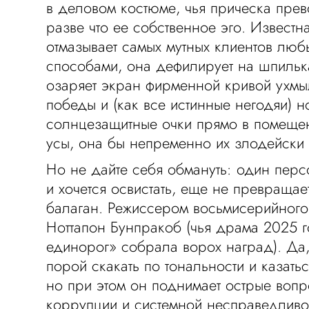
в деловом костюме, чья прическа пре
разве что ее собственное эго. Известна
отмазывает самых мутных клиентов лю
способами, она дефилирует на шпилька
озаряет экран фирменной кривой ухм
победы и (как все истинные негодяи) н
солнцезащитные очки прямо в помещен
усы, она бы непременно их злодейски
Но не дайте себя обмануть: один перс
и хочется освистать, еще не превращае
балаган. Режиссером восьмисерийного
Ноттапон Бунпракоб (чья драма 2025 
единорог» собрала ворох наград). Да
порой скакать по тональности и казать
но при этом он поднимает острые вопр
коррупции и системной несправедливос