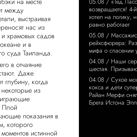
бэки на месте
05.08 /
«Тед Лас
возвращается! 4-й
ет между
хотел на логику, н
тали, выстраивая
равно работает
реносят нас из
 и храмовых садов
05.08 /
Массажис
рейхсфюрера: Ра
океане и в
мифа о спасении 
о суда Таиланда.
04.08 /
Наши сер
го в отчаяние
шестая. Призыва
стают. Даже
04.08 /
Сухое мо
т глубину, когда
кокса и дети суп
 некоторые из
Райан Мерфи сня
 играющие
Брета Истона Элл
и Плой
ающие показания в
, которого
 моментов истинной