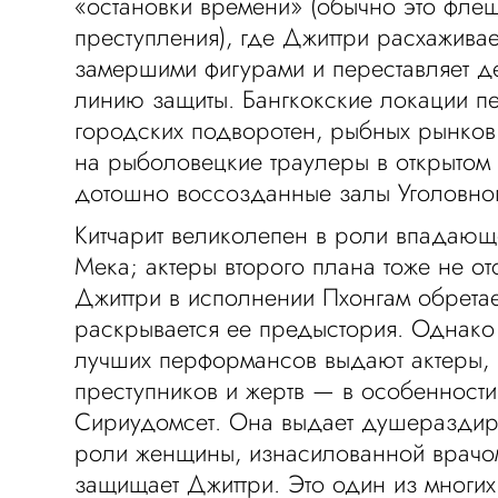
«остановки времени» (обычно это флеш
преступления), где Джиттри расхажива
замершими фигурами и переставляет де
линию защиты. Бангкокские локации пе
городских подворотен, рыбных рынков
на рыболовецкие траулеры в открытом 
дотошно воссозданные залы Уголовног
Китчарит великолепен в роли впадающе
Мека; актеры второго плана тоже не от
Джиттри в исполнении Пхонгам обретае
раскрывается ее предыстория. Однако
лучших перформансов выдают актеры,
преступников и жертв — в особенност
Сириудомсет. Она выдает душераздир
роли женщины, изнасилованной врачом
защищает Джиттри. Это один из многих