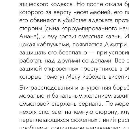
этического кодекса. Но после отказа б
которого за версту несет мафией, его 
его обвиняют в убийстве адвоката про
стороны (сына коррумпированного нач
Анана), и ему грозит смертная казнь. И
цокая каблучками, появляется Джиттри
защищать его бесплатно — при условии
работать над другими ее делами. Все 
защитой откровенных преступников в о
которые помогут Меку избежать висели
Эти расследования и внутренняя борь
моралью и банальным желанием выжи
смысловой стержень сериала. По мере 
нехотя сползает на темную сторону, кл
переплетающихся сюжетных линий рас
проблемы: социальное неравенство и