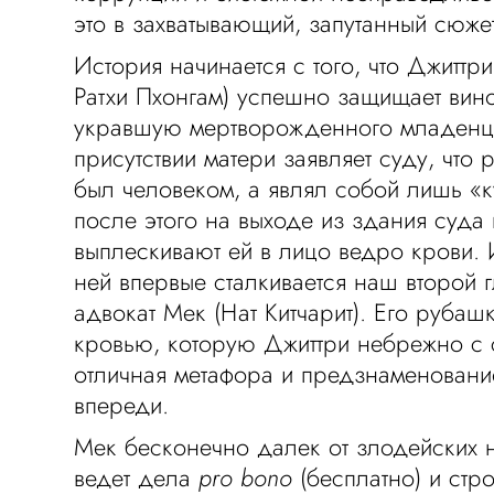
это в захватывающий, запутанный сюжет
История начинается с того, что Джиттр
Ратхи Пхонгам) успешно защищает вин
укравшую мертворожденного младенца
присутствии матери заявляет суду, что
был человеком, а являл собой лишь «к
после этого на выходе из здания суда
выплескивают ей в лицо ведро крови.
ней впервые сталкивается наш второй 
адвокат Мек (Нат Китчарит). Его рубаш
кровью, которую Джиттри небрежно с 
отличная метафора и предзнаменование 
впереди.
Мек бесконечно далек от злодейских 
ведет дела
pro bono
(бесплатно) и стр