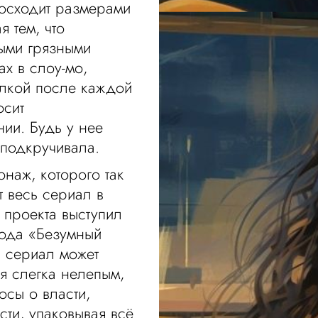
восходит размерами
я тем, что
быми грязными
х в слоу-мо,
ылкой после каждой
осит
ии. Будь у нее
 подкручивала.
онаж, которого так
т весь сериал в
 проекта выступил
года «Безумный
, сериал может
ся слегка нелепым,
осы о власти,
ти, упаковывая всё