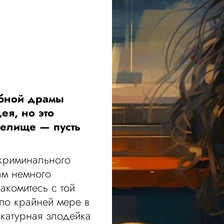
ебной драмы
ея, но это
релище — пусть
 криминального
ам немного
акомитесь с той
 по крайней мере в
икатурная злодейка