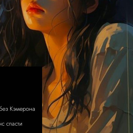
М
 без Кэмерона
с спасти