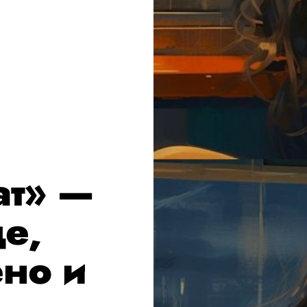
ат» —
е,
но и