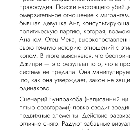
правосудия. Поиски настоящего убийц
омерзительное отношение к мигрантам.
бывшая девушка Анг, консультирующа
политическую партию, которая, возмож
Ананом. Отец Мека, высокопоставленн
свою темную историю отношений с эт
копом. В итоге выясняется, что беспри
Джиттри — это результат того, что в п
система ее предала. Она манипулирует
что, как она утверждает, закон не защ
одинаково.
Сценарий Бунпракоба (написанный ни 
пятью соавторами) ловко сводит воедин
подвижные элементы. Действие развив
отлично снято. Радуют забавные визу