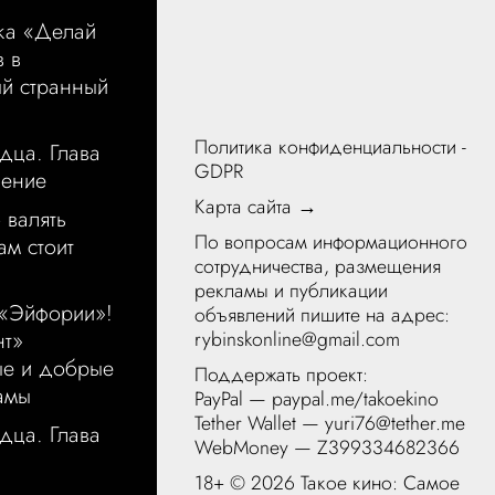
ка «Делай
в в
ый странный
Политика конфиденциальности -
дца. Глава
GDPR
щение
Карта сайта →
 валять
По вопросам информационного
ам стоит
сотрудничества, размещения
рекламы и публикации
 «Эйфории»!
объявлений пишите на адрес:
rybinskonline@gmail.com
нт»
ые и добрые
Поддержать проект:
амы
PayPal —
paypal.me/takoekino
Tether Wallet — yuri76@tether.me
дца. Глава
WebMoney — Z399334682366
18+ ©
2026 Такое кино: Самое