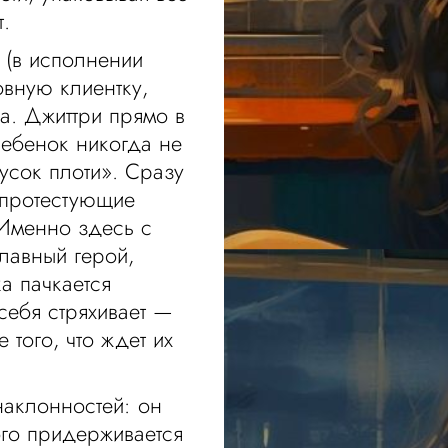
.
и (в исполнении
овную клиентку,
. Джиттри прямо в
 ребенок никогда не
усок плоти». Сразу
 протестующие
 Именно здесь с
главный герой,
ка пачкается
себя стряхивает —
того, что ждет их
наклонностей: он
ого придерживается