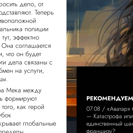
росить дело, от
подставляют. Теперь
тивоположной
альника полиции
 тут, эффектно
. Она соглашается
, что он будет
эти дела связаны с
бмен на услуги,
цы.
ба Мека между
ть формируют
РЕКОМЕНДУЕ
того, как герой
07.08 /
«Аватар»
убок
— Катастрофа или
крывает глобальные
единственный шан
 пределы
франшизу?