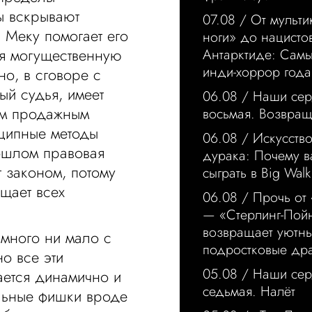
ы вскрывают
07.08 /
От мульти
 Меку помогает его
ноги» до нацисто
я могущественную
Антарктиде: Сам
инди-хоррор года
но, в сговоре с
ый судья, имеет
06.08 /
Наши сер
им продажным
восьмая. Возвра
нципные методы
06.08 /
Искусство
рошлом правовая
дурака: Почему в
 законом, потому
сыграть в Big Walk
ищает всех
06.08 /
Прочь от
— «Стерлинг-Пой
возвращает уютн
много ни мало с
подростковые др
о все эти
05.08 /
Наши сер
ается динамично и
седьмая. Налёт
альные фишки вроде