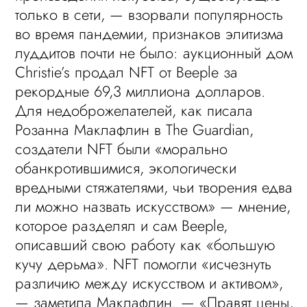
только в сети, — взорвали популярность
во время пандемии, признаков элитизма
луддитов почти не было: аукционный дом
Christie’s продал NFT от Beeple за
рекордные 69,3 миллиона долларов.
Для недоброжелателей, как писала
Розанна Маклафлин в The Guardian,
создатели NFT были «морально
обанкротившимися, экологически
вредными стяжателями, чьи творения едва
ли можно назвать искусством» — мнение,
которое разделял и сам Beeple,
описавший свою работу как «большую
кучу дерьма». NFT помогли «исчезнуть
различию между искусством и активом»,
— заметила Маклафлин. — «Правят цены,