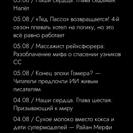
05.08 /
Наши сердца. Глава седьмая.
Налёт
05.08 /
«Тед Лассо» возвращается! 4-й
сезон плевать хотел на логику, но это
всё равно работает
05.08 /
Массажист рейхсфюрера:
Разоблачение мифа о спасении узников
СС
05.08 /
Конец эпохи Гомера? —
Читатели предпочли ИИ живым
писателям
04.08 /
Наши сердца. Глава шестая.
Призывающий к миру
04.08 /
Сухое молоко вместо кокса и
дети супермоделей — Райан Мерфи