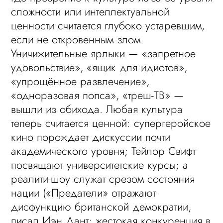
сложности или интеллектуальной
ценности считается глубоко устаревшим,
если не откровенным злом.
Уничижительные ярлыки — «запретное
удовольствие», «ящик для идиотов»,
«упрощённое развлечение»,
«одноразовая попса», «треш-ТВ» —
вышли из обихода. Любая культура
теперь считается ценной: супергеройское
кино порождает дискуссии почти
академического уровня; Тейлор Свифт
посвящают университетские курсы; а
реалити-шоу служат срезом состояния
нации («Предатели» отражают
дисфункцию британской демократии,
писал Иэн Дант; жестокая конкуренция в