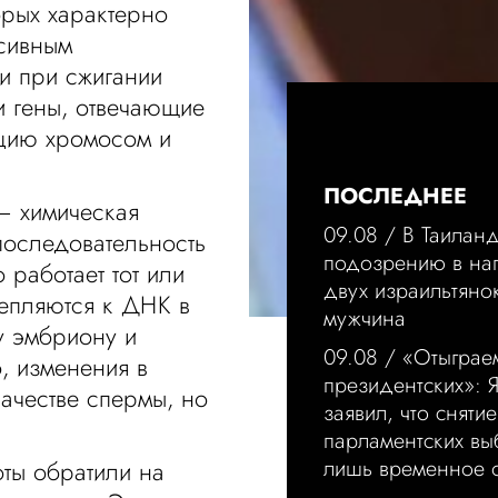
орых характерно
сивным
и при сжигании
и гены, отвечающие
ацию хромосом и
.
ПОСЛЕДНЕЕ
— химическая
09.08 /
В Таилан
последовательность
подозрению в на
 работает тот или
двух израильтяно
репляются к ДНК в
мужчина
у эмбриону и
09.08 /
«Отыграе
, изменения в
президентских»: 
качестве спермы, но
заявил, что сняти
парламентских вы
лишь временное о
ты обратили на