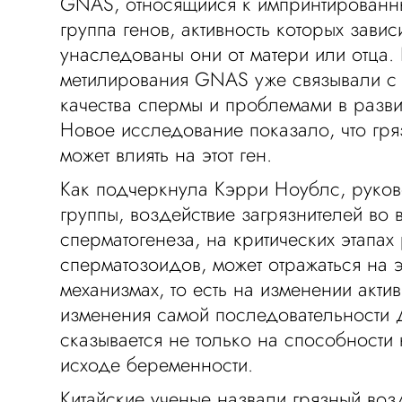
GNAS, относящийся к импринтированны
группа генов, активность которых зависи
унаследованы они от матери или отца
метилирования GNAS уже связывали с
качества спермы и проблемами в разви
Новое исследование показало, что гря
может влиять на этот ген.
Как подчеркнула Кэрри Ноублс, руков
группы, воздействие загрязнителей во 
сперматогенеза, на критических этапах
сперматозоидов, может отражаться на 
механизмах, то есть на изменении актив
изменения самой последовательности 
сказывается не только на способности 
исходе беременности.
Китайские ученые назвали грязный воз