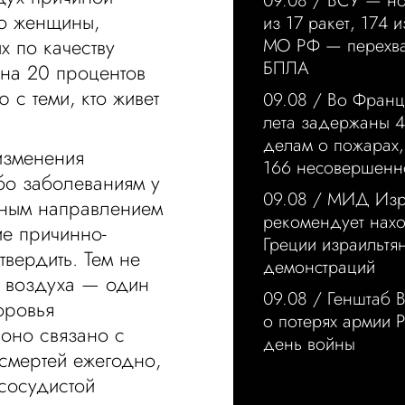
09.08 /
ВСУ — но
то женщины,
из 17 ракет, 174 
 по качеству
МО РФ — перехва
БПЛА
 на 20 процентов
с теми, кто живет
09.08 /
Во Франц
лета задержаны 4
делам о пожарах,
 изменения
166 несовершенн
бо заболеваниям у
09.08 /
МИД Изр
ажным направлением
рекомендует нах
ие причинно-
Греции израильтя
твердить. Тем не
демонстраций
е воздуха — один
09.08 /
Генштаб 
оровья
о потерях армии 
оно связано с
день войны
мертей ежегодно,
сосудистой