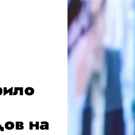
рило
дов на