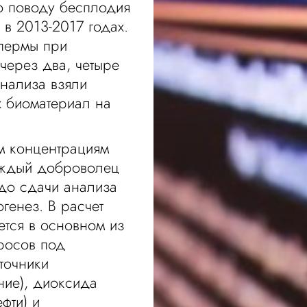
о поводу бесплодия
 в 2013-2017 годах.
спермы при
через два, четыре
анализа взяли
 биоматериал на
м концентрациям
аждый доброволец
 до сдачи анализа
генез. В расчет
ется в основном из
росов под
точники
ние), диоксида
фти) и