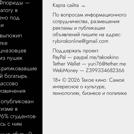
 Флориды —
Карта сайта →
агогу в
По вопросам информационного
ено под
сотрудничества, размещения
ни
рекламы и публикации
объявлений пишите на адрес:
 выложил
rybinskonline@gmail.com
тке
цназовцев
Поддержать проект:
PayPal —
paypal.me/takoekino
из пушек
Tether Wallet — yuri76@tether.me
 критиковавшие
WebMoney — Z399334682366
 богатырь.
18+ ©
2026 Такое кино: Самое
массово
интересное о культуре,
извинения
технологиях, бизнесе и политике
 опубликован
тизме в
96% студентов-
сь с ним