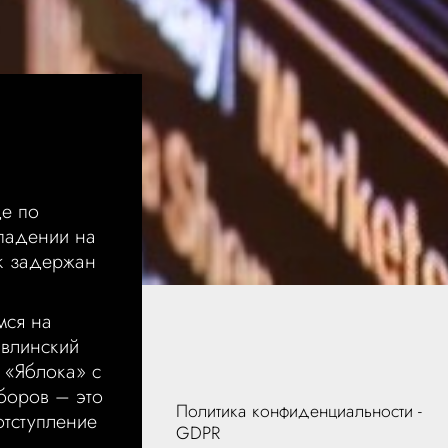
де по
падении на
к задержан
мся на
Явлинский
е «Яблока» с
боров – это
Политика конфиденциальности -
тступление
GDPR