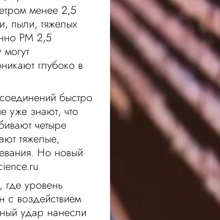
етром менее 2,5
и, пыли, тяжелых
нно PM 2,5
 могут
оникают глубоко в
 соединений быстро
е уже знают, что
бивают четыре
ают тяжелые,
евания. Но новый
ience.ru
, где уровень
ан с воздействием
ьный удар нанесли