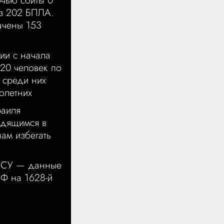
чью сбиты 0
из 202 БПЛА.
чены 153
ии с начала
20 человек по
 среди них
олетних
аиля
одящимся в
нам избегать
ВСУ — данные
РФ на 1628-й