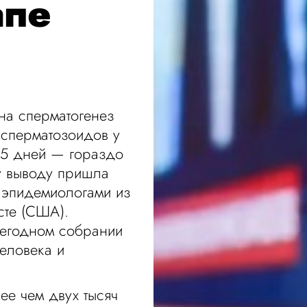
апе
 на сперматогенез
 сперматозоидов у
75 дней — гораздо
му выводу пришла
 эпидемиологами из
сте (США).
жегодном собрании
еловека и
е чем двух тысяч