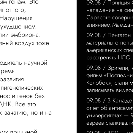
м генам. Это
09.08 /
Полиция
т от того,
нападение на син
. Нарушения
Сарасоте соверш
влиянием Мамда
 ухудшением
тии эмбриона.
09.08 /
Пентагон
зный воздух тоже
материалы о попы
американских спе
расстрелять НЛО 
одитель научной
09.08 /
Зрители,
время
фильм «Последний
 развития
Колобок», стали 
эпигенетических
записывать видео
ности генов без
09.08 /
В Канаде
ДНК. Все это
отчет об антисеми
к зачатию, но и на
университетах — 
евреев сталкивали
дух причиной