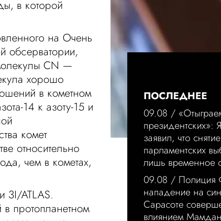
ды, в которой
овленного на Очень
й обсерватории,
 молекулы CN —
лекула хорошо
ношений в кометном
ПОСЛЕДНЕЕ
ота-14 к азоту-15 и
09.08 /
«Отыграе
ной
президентских»: 
тва комет
заявил, что сняти
тве относительно
парламентских вы
ода, чем в кометах,
лишь временное о
.
09.08 /
Полиция
нападение на син
и 3I/ATLAS.
Сарасоте соверш
й в протопланетном
влиянием Мамда