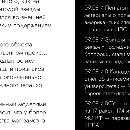
и того, как на
09.08 /
Пентагон
олодой звезды.
материалы о попы
ился во внешней
американских спе
изким содержанием
расстрелять НЛО 
09.08 /
Зрители,
ого объекта
фильм «Последний
сственном проис…
Колобок», стали 
диагностику
записывать видео
нашли признаков
09.08 /
В Канаде
е окончательно
отчет об антисеми
дяного тела, хо…
университетах — 
евреев сталкивали
09.08 /
ВСУ — но
енными моделями
из 17 ракет, 174 
сит, что у более
МО РФ — перехва
ства мог заметно
БПЛА