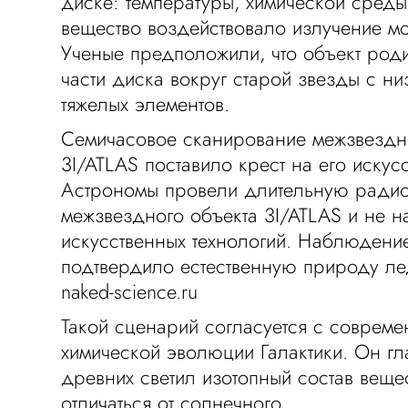
диске: температуры, химической среды 
вещество воздействовало излучение м
Ученые предположили, что объект род
части диска вокруг старой звезды с н
тяжелых элементов.
Семичасовое сканирование межзвездн
3I/ATLAS поставило крест на его иску
Астрономы провели длительную радио
межзвездного объекта 3I/ATLAS и не 
искусственных технологий. Наблюдени
подтвердило естественную природу ле
naked-science.ru
Такой сценарий согласуется с соврем
химической эволюции Галактики. Он гла
древних светил изотопный состав веще
отличаться от солнечного.