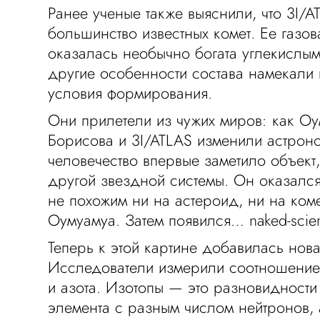
Ранее ученые также выяснили, что 3I/A
большинство известных комет. Ее газо
оказалась необычно богата углекислым
другие особенности состава намекали
условия формирования.
Они прилетели из чужих миров: как Оу
Борисова и 3I/ATLAS изменили астрон
человечество впервые заметило объект
другой звездной системы. Он оказался
не похожим ни на астероид, ни на коме
Оумуамуа. Затем появился… naked-scien
Теперь к этой картине добавилась нова
Исследователи измерили соотношение
и азота. Изотопы — это разновидности 
элемента с разным числом нейтронов, 