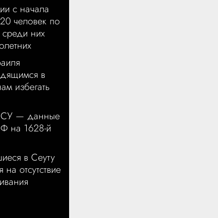
ии с начала
20 человек по
 среди них
олетних
аиля
одящимся в
нам избегать
ВСУ — данные
РФ на 1628-й
иеся в Сеуту
 на отсутствие
ивания