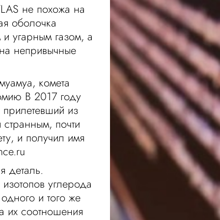
TLAS не похожа на
вая оболочка
 и угарным газом, а
 на непривычные
муамуа, комета
омию В 2017 году
, прилетевший из
 странным, почти
ту, и получил имя
ce.ru
я деталь.
 изотопов углерода
одного и того же
а их соотношения