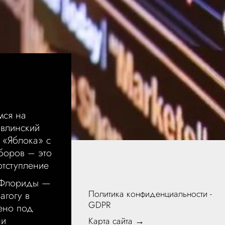
мся на
Явлинский
е «Яблока» с
боров – это
тступление
 Флориды —
Политика конфиденциальности -
агогу в
GDPR
ено под
ни
Карта сайта →