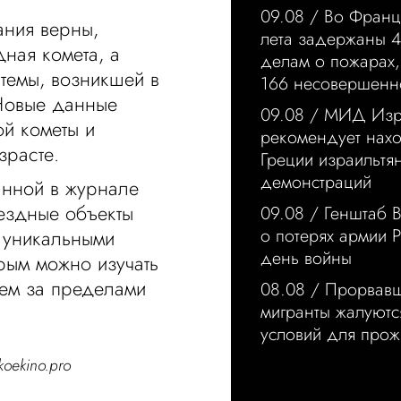
09.08 /
Во Франц
ания верны,
лета задержаны 4
ная комета, а
делам о пожарах,
темы, возникшей в
166 несовершенн
 Новые данные
09.08 /
МИД Изр
ой кометы и
рекомендует нах
зрасте.
Греции израильтя
демонстраций
анной в журнале
вездные объекты
09.08 /
Генштаб 
о потерях армии 
в уникальными
день войны
рым можно изучать
ем за пределами
08.08 /
Прорвавш
мигранты жалуются
условий для прож
koekino.pro