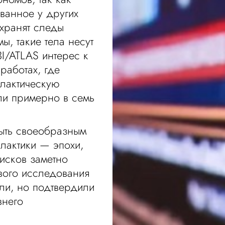
ванное у других
 хранят следы
ы, такие тела несут
I/ATLAS интерес к
работах, где
алактическую
или примерно в семь
быть своеобразным
лактики — эпохи,
дисков заметно
вого исследования
ли, но подтвердили
внего