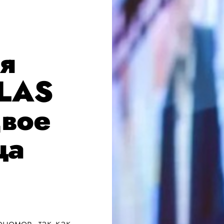
я
TLAS
двое
ца
номов, так как