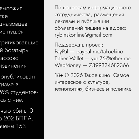
По вопросам информационного
 выложил
сотрудничества, размещения
тке
рекламы и публикации
цназовцев
объявлений пишите на адрес:
из пушек
rybinskonline@gmail.com
 критиковавшие
Поддержать проект:
 богатырь.
PayPal —
paypal.me/takoekino
массово
Tether Wallet — yuri76@tether.me
извинения
WebMoney — Z399334682366
18+ ©
2026 Такое кино: Самое
 опубликован
интересное о культуре,
тизме в
технологиях, бизнесе и политике
96% студентов-
сь с ним
чью сбиты 0
из 202 БПЛА.
чены 153