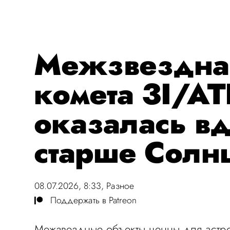
Межзвездна
комета 3I/A
оказалась в
старше Солн
08.07.2026, 8:33,
Разное
Поддержать в Patreon
Межзвездные объекты ценны для астро