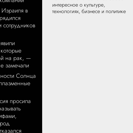
компании
интересное о культуре,
 Израиля в
технологиях, бизнесе и политике
рядился
и сотрудников
s
ыявили
 которые
й на рак, —
не замечали
хности Солнца
 плазменные
сия просила
называть
ифами,
ород
тказался