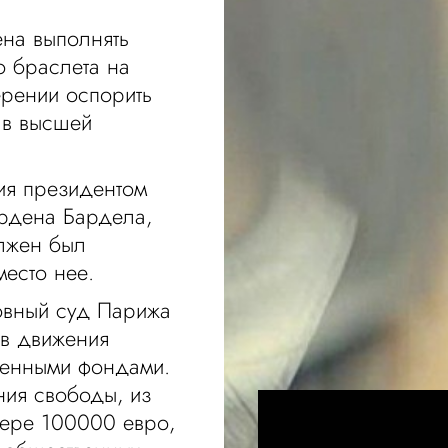
ена выполнять
 браслета на
ерении оспорить
 в высшей
ия президентом
ардена Бардела,
олжен был
место нее.
ловный суд Парижа
ов движения
венными фондами.
ния свободы, из
мере 100000 евро,