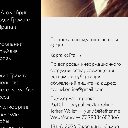
А одобрил
дси Грэма о
Ирана и
Политика конфиденциальности -
акомпании
GDPR
ль-Авив
Карта сайта →
грозы
По вопросам информационного
сотрудничества, размещения
тил Трампу
рекламы и публикации
тельство
объявлений пишите на адрес:
rybinskonline@gmail.com
лого дома без
есса
Поддержать проект:
PayPal —
paypal.me/takoekino
 Калифорнии
Tether Wallet — yuri76@tether.me
чеников-
WebMoney — Z399334682366
тобы
18+ ©
2026 Такое кино: Самое