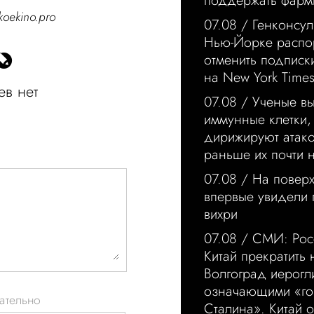
поддержать фарм
koekino.pro
07.08 /
Генконсул
Нью-Йорке распо
отменить подписк
на New York Time
в нет
07.08 /
Ученые в
иммунные клетки,
дирижируют атако
раньше их почти 
07.08 /
На повер
впервые увидели
вихри
07.08 /
СМИ: Рос
Китай прекратить 
Волгоград иерогл
означающими «г
ательно
Сталина». Китай о