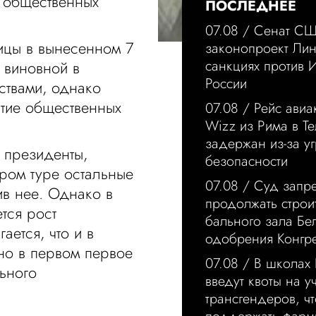
е общественных
ПОСЛЕДНЕЕ
07.08 /
Сенат СШ
ицы в вынесенном 7
законопроект Лин
санкциях против 
 виновной в
России
ствами, однако
ятие общественных
07.08 /
Рейс ави
Wizz из Рима в Те
задержан из-за у
 президенты,
безопасности
ром туре остальные
07.08 /
Суд запре
ив нее. Однако в
продолжать строи
тся рост
бального зала Бе
ается, что и в
одобрения Конгр
 но в первом первое
07.08 /
В школах
ьного
введут квоты на у
трансгендеров, ч