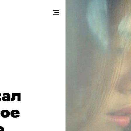
сал
ое
а