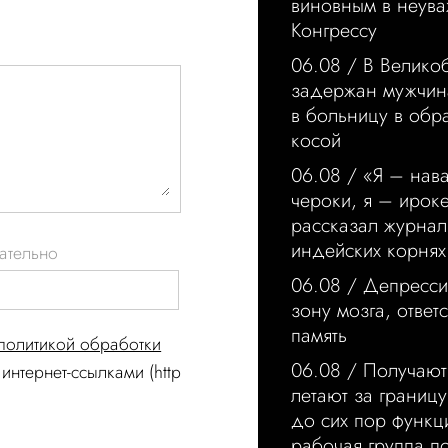
виновным в неува
Конгрессу
06.08 /
В Велико
задержан мужчин
в больницу в обр
косой
06.08 /
«Я – нава
чероки, я – ирок
рассказал журнал
индейских корнях
ательно
06.08 /
Депресси
зону мозга, ответ
память
политикой обработки
06.08 /
Получают
интернет-ссылками (http
летают за границ
до сих пор функц
рабочая группа п