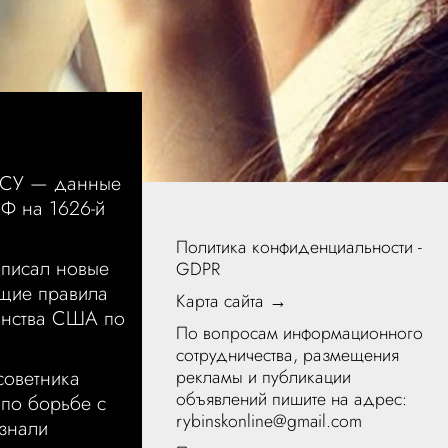
ВСУ — данные
РФ на 1626-й
Политика конфиденциальности -
дписал новые
GDPR
ющие правила
Карта сайта →
анства США по
По вопросам информационного
сотрудничества, размещения
советника
рекламы и публикации
объявлений пишите на адрес:
по борьбе с
rybinskonline@gmail.com
знали