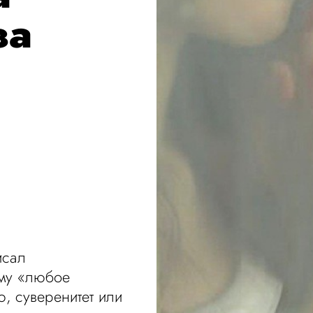
за
и
исал
ому «любое
, суверенитет или