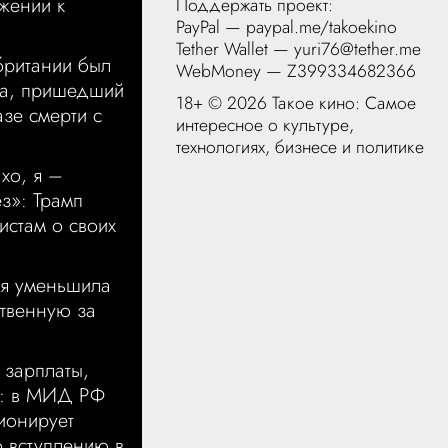
жении к
Поддержать проект:
PayPal —
paypal.me/takoekino
Tether Wallet — yuri76@tether.me
британии был
WebMoney — Z399334682366
а, пришедший
18+ ©
2026 Такое кино: Самое
азе смерти с
интересное о культуре,
технологиях, бизнесе и политике
хо, я –
ез»: Трамп
истам о своих
я уменьшила
ственную за
 зарплаты,
у: в МИД РФ
ионирует
о вступлению в