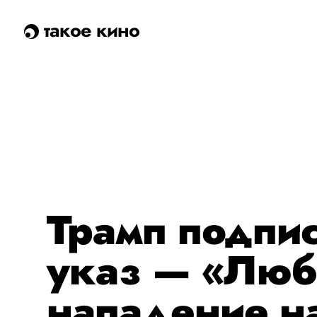
такое кино
Трамп подпи
указ — «Люб
нападение н