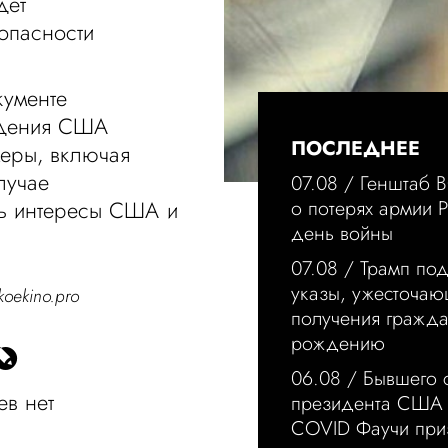
дет
зопасности
кументе
падения США
ПОСЛЕДНЕЕ
меры, включая
лучае
07.08 /
Генштаб 
о потерях армии 
ть интересы США и
день войны
07.08 /
Трамп по
указы, ужесточа
koekino.pro
получения гражд
рождению
06.08 /
Бывшего 
в нет
президента США 
COVID Фаучи при