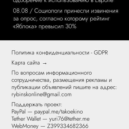
одобрение к использованию в Европе
08.08 /
Социологи принесли извинения
за опрос, согласно которому рейтинг
«Яблока» превысил 30%
Политика конфиденциальности - GDPR
Карта сайта →
По вопросам информационного
сотрудничества, размещения рекламы и
публикации объявлений пишите на адрес:
rybinskonline@gmail.com
Поддержать проект:
PayPal —
paypal.me/takoekino
Tether Wallet — yuri76@tether.me
WebMoney — Z399334682366