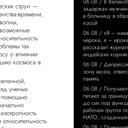
06.08 /
В Велико
еских струн —
задержан мужчин
анства-времени,
в больницу в обр
волны,
косой
 возможные
06.08 /
«Я – нава
носительность
чероки, я – ирок
облемы так
рассказал журнал
осу о влиянии
индейских корнях
цию космоса в
06.08 /
Депресси
зону мозга, ответ
память
еленной,
яд ученых.
06.08 /
Получают
летают за границ
 с помощью
до сих пор функц
начально
рабочая группа п
 изотропность
НАТО, созданная 
я относительность
06.08 /
Принюхи