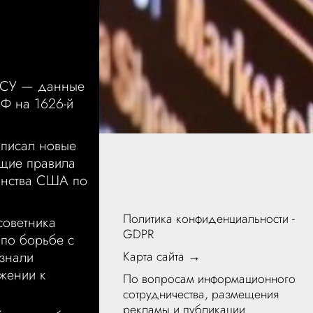
ВСУ — данные
РФ на 1626-й
дписал новые
ющие правила
анства США по
Политика конфиденциальности -
советника
GDPR
по борьбе с
знали
Карта сайта →
жении к
По вопросам информационного
сотрудничества, размещения
рекламы и публикации