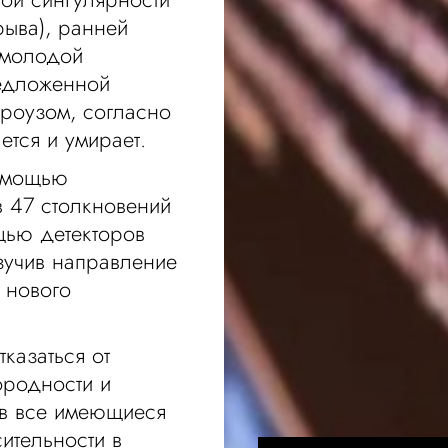
рыва), ранней
 молодой
редложенной
роузом, согласно
ется и умирает.
омощью
 47 столкновений
щью детекторов
изучив направление
 нового
казаться от
родности и
ив все имеющиеся
ительности в