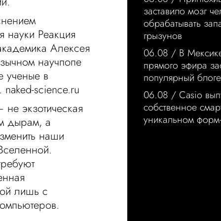
ий.
заставило мозг че
снением
обрабатывать запа
я науки Реакция
грызунов
академика Алексея
06.08 /
В Мексик
язычном научпопе
прямого эфира за
е ученые в
популярный блог
naked-science.ru
06.08 /
Casio вып
собственное смар
 не экзотическая
уникальном форм
м дырам, а
изменить наши
Вселенной.
требуют
енная
ной лишь с
компьютеров.