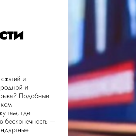
сти
 сжатий и
ородной и
зрыва? Подобные
шком
у там, где
 в бесконечность —
тандартные