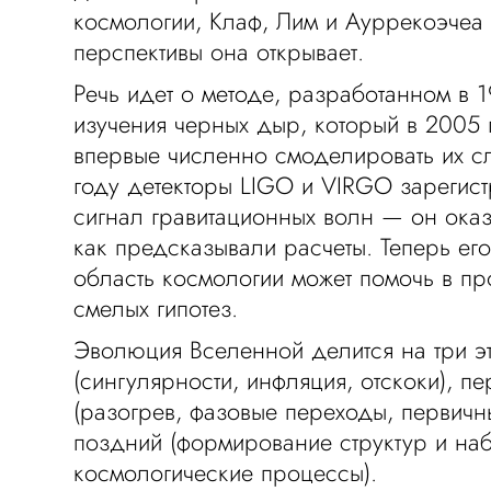
космологии, Клаф, Лим и Ауррекоэчеа 
перспективы она открывает.
Речь идет о методе, разработанном в 1
изучения черных дыр, который в 2005 
впервые численно смоделировать их сл
году детекторы LIGO и VIRGO зарегис
сигнал гравитационных волн — он оказ
как предсказывали расчеты. Теперь ег
область космологии может помочь в п
смелых гипотез.
Эволюция Вселенной делится на три э
(сингулярности, инфляция, отскоки), п
(разогрев, фазовые переходы, первич
поздний (формирование структур и н
космологические процессы).