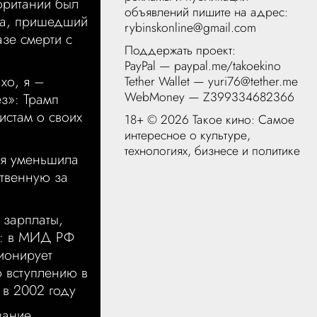
британии был
объявлений пишите на адрес:
а, пришедший
rybinskonline@gmail.com
азе смерти с
Поддержать проект:
PayPal —
paypal.me/takoekino
хо, я –
Tether Wallet — yuri76@tether.me
WebMoney — Z399334682366
ез»: Трамп
истам о своих
18+ ©
2026 Такое кино: Самое
интересное о культуре,
технологиях, бизнесе и политике
я уменьшила
ственную за
 зарплаты,
у: в МИД РФ
ионирует
о вступлению в
в 2002 году
вание