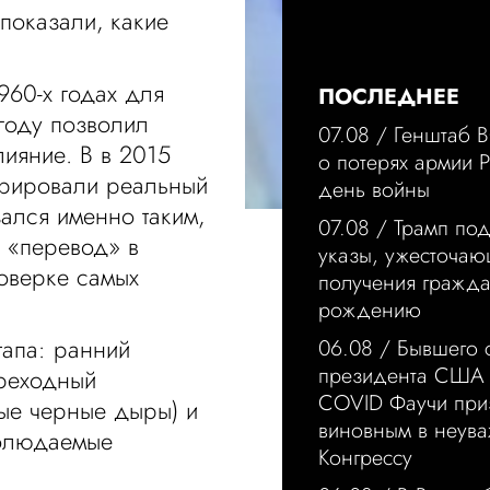
показали, какие
960-х годах для
ПОСЛЕДНЕЕ
году позволил
07.08 /
Генштаб 
ияние. В в 2015
о потерях армии 
трировали реальный
день войны
ался именно таким,
07.08 /
Трамп по
о «перевод» в
указы, ужесточа
роверке самых
получения гражд
рождению
тапа: ранний
06.08 /
Бывшего 
президента США 
ереходный
COVID Фаучи при
ные черные дыры) и
виновным в неува
аблюдаемые
Конгрессу