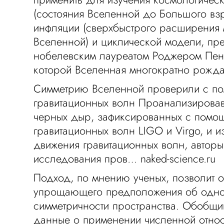
(состояния Вселенной до Большого вз
инфляции (сверхбыстрого расширения
Вселенной) и циклической модели, п
нобелевским лауреатом Роджером Пен
которой Вселенная многократно рожда
Симметрию Вселенной проверили с п
гравитационных волн Проанализировав
черных дыр, зафиксированных с помо
гравитационных волн LIGO и Virgo, и 
движения гравитационных волн, авторы
исследования пров… naked-science.ru
Подход, по мнению ученых, позволит от
упрощающего предположения об одно
симметричности пространства. Обобщ
данные о применении численной относ