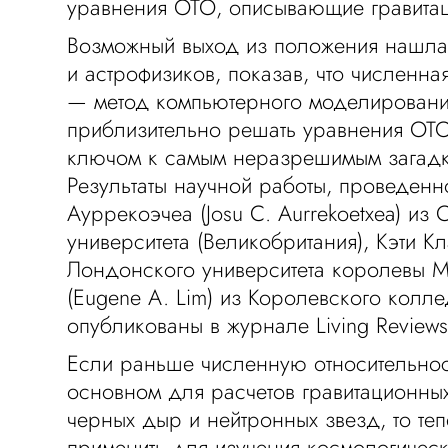
уравнения ОТО, описывающие гравита
Возможный выход из положения нашла
и астрофизиков, показав, что численна
— метод компьютерного моделирован
приблизительно решать уравнения ОТО
ключом к самым неразрешимым загадк
Результаты научной работы, проведен
Ауррекоэчеа (Josu C. Aurrekoetxea) из
университета (Великобритания), Кэти Кл
Лондонского университета королевы 
(Eugene A. Lim) из Королевского колл
опубликованы в журнале Living Reviews i
Если раньше численную относительнос
основном для расчетов гравитационных
черных дыр и нейтронных звезд, то те
применить для изучения космологичес