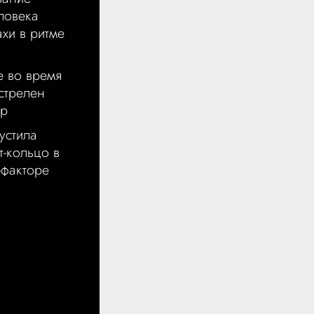
ловека
хи в ритме
е во время
стрелен
ер
устила
т-кольцо в
-факторе