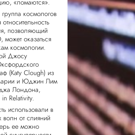
цию, «ломаются».
 группа космологов
я относительность
ия, позволяющий
, может оказаться
ам космологии.
ной Джосу
 Оксфордского
аф (Katy Clough) из
Марии и Юджин Лим
еджа Лондона,
n Relativity.
ть использовали в
 волн от слияний
перь ее можно
кой сингулярности