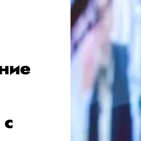
ние
 с