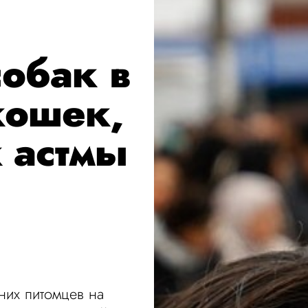
собак в
кошек,
 астмы
их питомцев на