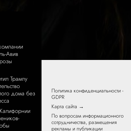
акомпании
ль-Авив
грозы
тил Трампу
тельство
Политика конфиденциальности -
лого дома без
GDPR
есса
Карта сайта →
 Калифорнии
По вопросам информационного
чеников-
сотрудничества, размещения
тобы
рекламы и публикации