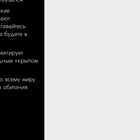
ские
жают
тавайтесь
е будете в
оектирует
адным «крылом
о всему миру
а обитания