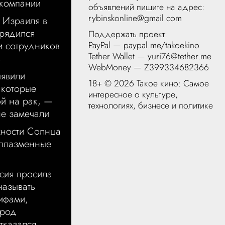
компании
объявлений пишите на адрес:
rybinskonline@gmail.com
 Израиля в
рядился
Поддержать проект:
PayPal —
paypal.me/takoekino
и сотрудников
Tether Wallet — yuri76@tether.me
s
WebMoney — Z399334682366
ыявили
18+ ©
2026 Такое кино: Самое
 которые
интересное о культуре,
й на рак, —
технологиях, бизнесе и политике
не замечали
хности Солнца
 плазменные
сия просила
называть
ифами,
ород
тказался