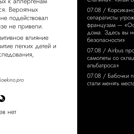
ных к аллергенам
ся. Вероятных
07.08 /
Корсикан
 не подействовал
сепаратисты угро
французам — «Ос
изе не привели.
дома. Здесь вы н
зитивное влияние
безопасности»
тие легких детей и
07.08 /
Airbus пр
следования,
самолеты со скл
альбатроса»
07.08 /
Бабочки п
koekino.pro
стали менять мест
в нет