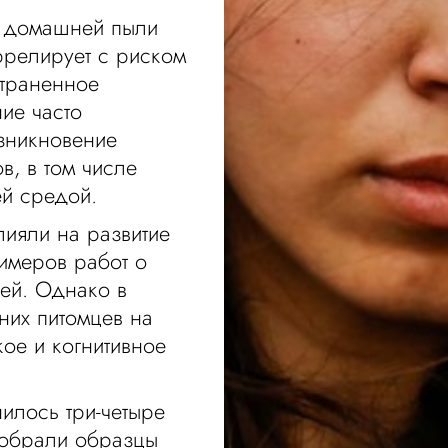
в домашней пыли
ррелирует с риском
страненное
ие часто
озникновение
в, в том числе
ей средой.
ияли на развитие
имеров работ о
ей. Однако в
них питомцев на
ое и когнитивное
илось три-четыре
собрали образцы