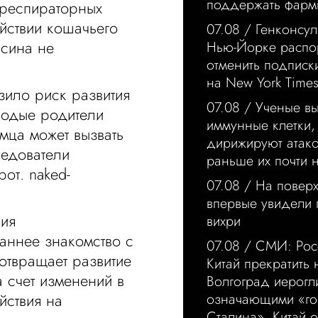
поддержать фарм
 респираторных
йствии кошачьего
07.08 /
Генконсул
ксина не
Нью-Йорке распо
отменить подписк
на New York Time
зило риск развития
07.08 /
Ученые в
лодые родители
иммунные клетки,
омца может вызвать
дирижируют атако
ледователи
раньше их почти 
от. naked-
07.08 /
На повер
впервые увидели
ния
вихри
аннее знакомство с
07.08 /
СМИ: Рос
отвращает развитие
Китай прекратить 
а счет изменений в
Волгоград иерогл
означающими «г
йствия на
Сталина». Китай о