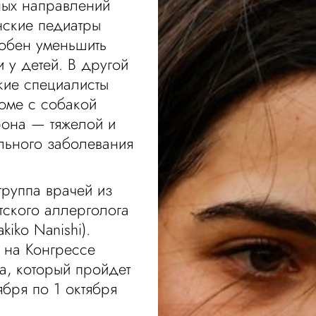
ных направлений
нские педиатры
собен уменьшить
 у детей. В другой
кие специалисты
оме с собакой
рона — тяжелой и
льного заболевания
группа врачей из
тского аллерголога
iko Nanishi).
 на Конгрессе
а, который пройдет
бря по 1 октября