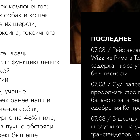
ех компонентов:
х собак и кошек
 в их шерсти,
оксина, токсичного
ПОСЛЕДНЕЕ
07.08 /
Рейс ави
та, врачи
Wizz из Рима в Те
или функцию легких
задержан из-за у
ской
безопасности
гии.
07.08 /
Суд запре
, ученые
продолжать строи
омах ранее нашли
бального зала Бе
одобрения Конгр
генов собак,
ерно на 48% ниже,
07.08 /
В школах
ков лучше обстояли
введут квоты на у
трансгендеров, ч
фект был еще