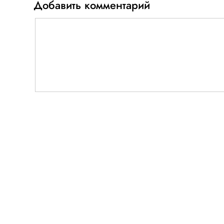
Добавить комментарий
Имя
E-mail
обязательно
обяз
Нажимая на кнопку "Отправить", я соглашаюсь c
персональных данных
. Комментарий c активными 
/ www) автоматически помечается как spam