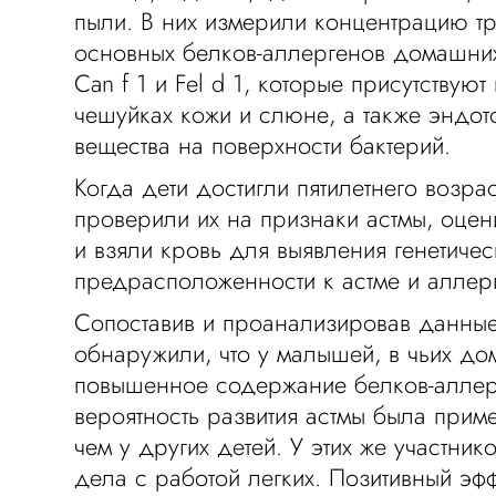
пыли. В них измерили концентрацию тр
основных белков-аллергенов домашни
Can f 1 и Fel d 1, которые присутствуют
чешуйках кожи и слюне, а также эндот
вещества на поверхности бактерий.
Когда дети достигли пятилетнего возрас
проверили их на признаки астмы, оцен
и взяли кровь для выявления генетиче
предрасположенности к астме и аллер
Сопоставив и проанализировав данные
обнаружили, что у малышей, в чьих д
повышенное содержание белков-аллер
вероятность развития астмы была прим
чем у других детей. У этих же участни
дела с работой легких. Позитивный эф