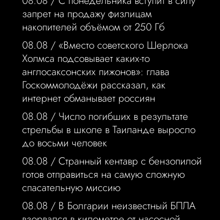
08.08 /
С понедельника вступит в силу
запрет на продажу физлицам
накопителей объёмом от 250 Гб
08.08 /
«Вместо советского Шерлока
Холмса подсовывает каких-то
англосаксонских пижонов»: глава
Госкоммолодёжи рассказал, как
интернет обманывает россиян
08.08 /
Число погибших в результате
стрельбы в школе в Таиланде выросло
до восьми человек
08.08 /
Странный кентавр с бензопилой
готов отправиться на самую сложную
спасательную миссию
08.08 /
В Болгарии неизвестный БПЛА
взорвался в километре от насосной