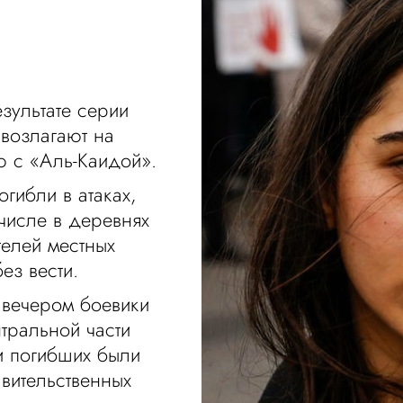
зультате серии
 возлагают на
ю с «Аль-Каидой».
гибли в атаках,
 числе в деревнях
телей местных
ез вести.
у вечером боевики
нтральной части
и погибших были
авительственных