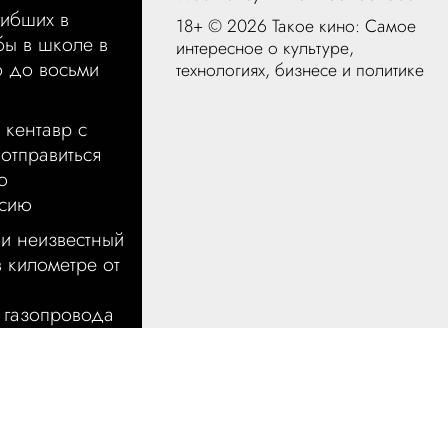
гибших в
18+ ©
2026 Такое кино: Самое
бы в школе в
интересное о культуре,
о до восьми
технологиях, бизнесе и политике
 кентавр с
отправиться
ю
ссию
ии неизвестный
 километре от
 газопровода
м запретили
лицах крыс,
уществом
корблен —