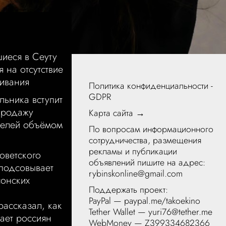
иеся в Сеуту
 на отсутствие
ивания
Политика конфиденциальности -
GDPR
льника вступит
 продажу
Карта сайта →
телей объёмом
По вопросам информационного
сотрудничества, размещения
рекламы и публикации
оветского
объявлений пишите на адрес:
подсовывает
rybinskonline@gmail.com
сонских
Поддержать проект:
PayPal —
paypal.me/takoekino
ассказал, как
Tether Wallet — yuri76@tether.me
ает россиян
WebMoney — Z399334682366