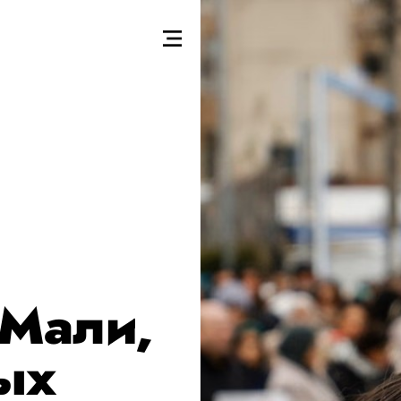
 Мали,
ых