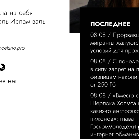
яла на себя
аль-Ислам валь-
ПОСЛЕДНЕЕ
.
08.08 /
Прорвавш
мигранты жалуются
koekino.pro
условий для прож
08.08 /
С понеде
в силу запрет на
физлицам накопи
в нет
от 250 Гб
08.08 /
«Вместо с
Шерлока Холмса 
каких-то англосак
пижонов»: глава
Госкоммолодёжи р
интернет обманыв