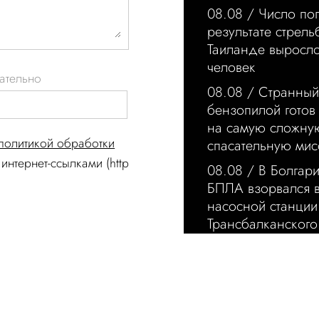
08.08 /
Число по
результате стрель
Таиланде выросл
человек
ательно
08.08 /
Странный
бензопилой готов 
на самую сложну
политикой обработки
спасательную ми
интернет-ссылками (http
08.08 /
В Болгар
БПЛА взорвался в
насосной станции
Трансбалканского
08.08 /
Француза
есть живущих на у
признав их госим
08.08 /
Трамп ос