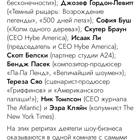
бесконечности»);
Джозеф Гордон-Левитт
(«Темный рыцарь: Возрождение
легенды», «500 дней лета»);
София Буш
(«Холм одного дерева»);
Скутер Браун
(CEO Hybe America);
Исаак Ли
(председатель и CEO Hybe America);
Скотт Белски
(партнер студии A24);
Бендж Пасек
(композитор-продюсер
«Ла-Ла Ленд», «Величайший шоумен»);
Тереза Сяо
(сценарист-продюсер
«Гриффинов» и «Американского
папаши!»);
Ник Томпсон
(CEO журнала
The Atlantic) и
Эзра Кляйн
(колумнист The
New York Times).
На этих ретритах деятели шоу-бизнеса
оказываются в одной комнате с самыми