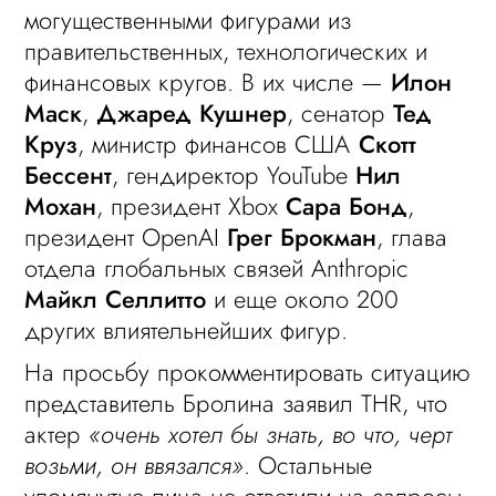
могущественными фигурами из
правительственных, технологических и
финансовых кругов. В их числе —
Илон
Маск
,
Джаред Кушнер
, сенатор
Тед
Круз
, министр финансов США
Скотт
Бессент
, гендиректор YouTube
Нил
Мохан
, президент Xbox
Сара Бонд
,
президент OpenAI
Грег Брокман
, глава
отдела глобальных связей Anthropic
Майкл Селлитто
и еще около 200
других влиятельнейших фигур.
На просьбу прокомментировать ситуацию
представитель Бролина заявил THR, что
актер
«очень хотел бы знать, во что, черт
возьми, он ввязался»
. Остальные