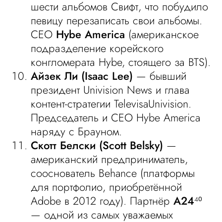
шести альбомов Свифт, что побудило
певицу перезаписать свои альбомы.
CEO
Hybe America
(американское
подразделение корейского
конгломерата Hybe, стоящего за BTS).
Айзек Ли (Isaac Lee)
— бывший
президент Univision News и глава
контент-стратегии TelevisaUnivision.
Председатель и CEO Hybe America
наряду с Брауном.
Скотт Белски (Scott Belsky)
—
американский предприниматель,
сооснователь Behance (платформы
для портфолио, приобретённой
Adobe в 2012 году). Партнёр
A24
⁴⁰
— одной из самых уважаемых