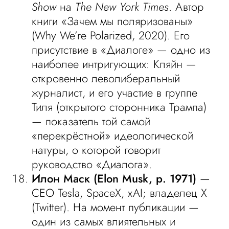
Show
на
The New York Times
. Автор
книги «Зачем мы поляризованы»
(Why We’re Polarized, 2020). Его
присутствие в «Диалоге» — одно из
наиболее интригующих: Кляйн —
откровенно леволиберальный
журналист, и его участие в группе
Тиля (открытого сторонника Трампа)
— показатель той самой
«перекрёстной» идеологической
натуры, о которой говорит
руководство «Диалога».
Илон Маск (Elon Musk, р. 1971)
—
CEO Tesla, SpaceX, xAI; владелец X
(Twitter). На момент публикации —
один из самых влиятельных и