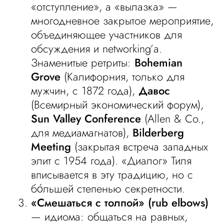
«отступление», а «вылазка» —
многодневное закрытое мероприятие,
объединяющее участников для
обсуждения и networking’а.
Знаменитые ретриты:
Bohemian
Grove
(Калифорния, только для
мужчин, с 1872 года),
Давос
(Всемирный экономический форум),
Sun Valley Conference
(Allen & Co.,
для медиамагнатов),
Bilderberg
Meeting
(закрытая встреча западных
элит с 1954 года). «Диалог» Тиля
вписывается в эту традицию, но с
бо́льшей степенью секретности.
«Смешаться с толпой» (rub elbows)
— идиома: общаться на равных,