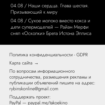
04.08 /
Наши сердца. Глава шестая.
Призывающий к миру
04.08 /
Сухое молоко вместо кокса и
дети супермоделей — Райан Мерфи
снял «Осколки» Брета Истона Эллиса
Политика конфиденциальности - GDPR
Карта сайта →
По вопросам информационного
сотрудничества, размещения рекламы и
публикации объявлений пишите на адрес:
rybinskonline@gmail.com
Поддержать проект:
PayPal —
paypal.me/takoekino