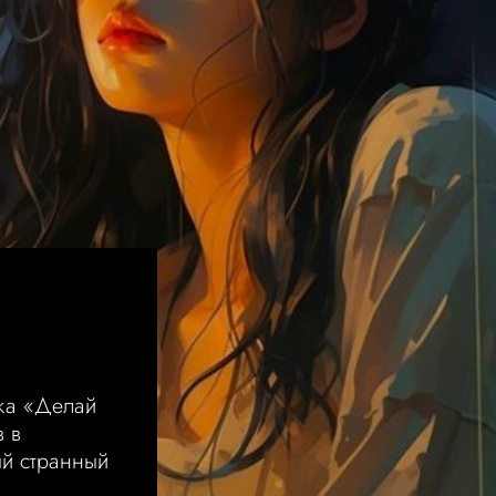
М
ка «Делай
в в
ый странный