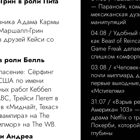
Грин в роли Пита
— Паранойя, ком
мексиканская дуэ
овника Адама Кармы
манипуляций
 Маршалл-Грин
04.08 /
Удобный 
з друзей Кейси со
как Beast of Reinca
Game Freak делае
слишком комфор
в роли Белль
03.08 /
«Человек
пасение: Сёрфинг
почти миллиард д
 США по имени
первые выходные,
ных работ Кеббел
«Мстителям»
BC, Трейси Легетт в
31.07 /
«Взрыв р
в «Миднайт, Техас»
Американ 103» —
вампира» на The
драма Netflix о т
илмор» на The WB.
Локерби, которой 
глубины
ли Андреа