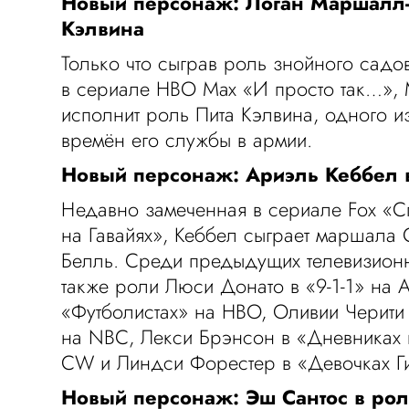
Новый персонаж: Логан Маршалл-
Кэлвина
Только что сыграв роль знойного сад
в сериале HBO Max «И просто так…»,
исполнит роль Пита Кэлвина, одного и
времён его службы в армии.
Новый персонаж: Ариэль Кеббел 
Недавно замеченная в сериале Fox «С
на Гавайях», Кеббел сыграет маршала
Белль. Среди предыдущих телевизион
также роли Люси Донато в «9-1-1» на A
«Футболистах» на HBO, Оливии Черити 
на NBC, Лекси Брэнсон в «Дневниках 
CW и Линдси Форестер в «Девочках Г
Новый персонаж: Эш Сантос в ро