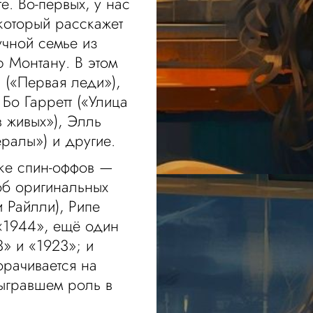
е. Во-первых, у нас
 который расскажет
учной семье из
 Монтану. В этом
(«Первая леди»),
Бо Гарретт («Улица
в живых»), Элль
ралы») и другие.
ке спин-оффов —
об оригинальных
 Райлли), Рипе
 «1944», ещё один
3» и «1923»; и
орачивается на
сыгравшем роль в