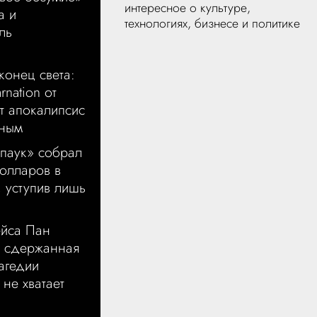
интересное о культуре,
а и
технологиях, бизнесе и политике
ль
конец света:
rnation от
т апокалипсис
тным
-паук» собрал
олларов в
 уступив лишь
ейса Пан
 сдержанная
рагедии
не хватает