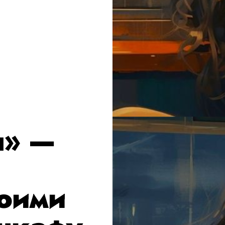
ы» —
воими