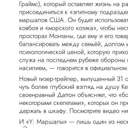
Граймс), который оставляет жизнь на р
присоединиться к «элитному подразд
маршалов США. Он будет использоват
ковбоя и «морского котика», чтобы нес
просторах Монтаны, где ему и его тов
балансировать между семьёй, долгом 
психологической ценой, которую приход
служа на последнем рубеже обороны в
насилием, — говорится в официальном
Новый тизер-трейлер, выпущенный 31 о
чуть более глубокий взгляд на душу Ке
своенравный Даттон объясняет, что «бо
некоторыми скелетами», которых он п
держать в шкафу. Посмотрите видео ни
И «Y: Маршалы» — лишь один из неск