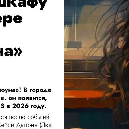
 шкафу
ере
на»
тоуна»! В городе
, он появится,
S в 2026 году.
ся после событий
Кейси Даттоне (Люк