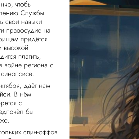
анчо, чтобы
елению Службы
ь свои навыки
ти правосудие на
арищам придётся
и высокой
ится платить,
 войне региона с
 синопсисе.
ктября, даёт нам
йси. В нём
рется с
редпочёл бы
же.
ольких спин-оффов