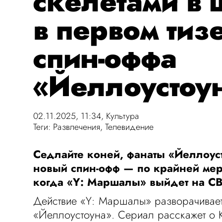
скелетами в
в первом тиз
спин-оффа
«Йеллоустоу
02.11.2025, 11:34,
Культура
Теги:
Развлечения
,
Телевидение
Седлайте коней, фанаты «Йеллоус
новый спин-офф — по крайней мере
когда «Y: Маршалы» выйдет на CB
Действие «Y: Маршалы» разворачивает
«Йеллоустоуна». Сериал расскажет о 