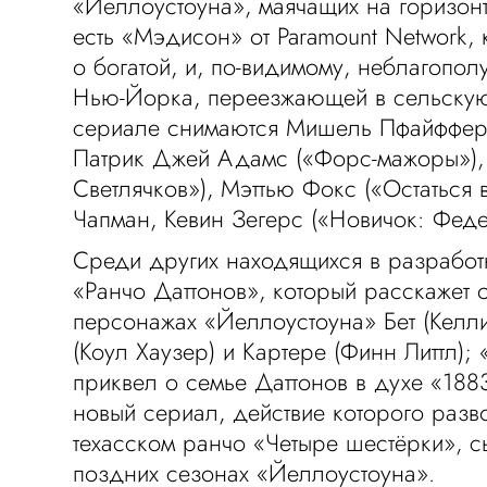
«Йеллоустоуна», маячащих на горизонт
есть «Мэдисон» от Paramount Network,
о богатой, и, по-видимому, неблагопол
Нью-Йорка, переезжающей в сельскую
сериале снимаются Мишель Пфайффер 
Патрик Джей Адамс («Форс-мажоры»), 
Светлячков»), Мэттью Фокс («Остаться 
Чапман, Кевин Зегерс («Новичок: Феде
Среди других находящихся в разработ
«Ранчо Даттонов», который расскажет 
персонажах «Йеллоустоуна» Бет (Келли
(Коул Хаузер) и Картере (Финн Литтл);
приквел о семье Даттонов в духе «188
новый сериал, действие которого разв
техасском ранчо «Четыре шестёрки», 
поздних сезонах «Йеллоустоуна».