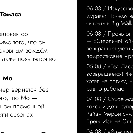
06.08 /
Искусство
Томаса
дурака: Почему в
сыграть в Big Walk
еловек со
06.08 /
Прочь от
— «Стерлинг-Пой
мо того, что он
возвращает уютн
верховным вождём
подростковые др
также появлялся во
05.08 /
«Тед Лас
возвращается! 4-й
и Мо
хотел на логику, н
равно работает
отер вернётся без
ого, что Мо —
04.08 /
Сухое мо
леном племенной
кокса и дети суп
яти сезонах
Райан Мерфи сня
Брета Истона Элл
04.08 /
«Заманчи