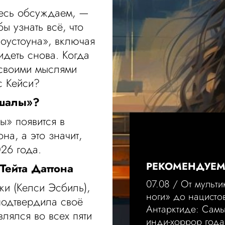
десь обсуждаем, —
ы узнать всё, что
оустоуна», включая
идеть снова. Когда
 своими мыслями
с Кейси?
ршалы»?
ы» появится в
на, а это значит,
26 года.
РЕКОМЕНДУЕ
Тейта Даттона
07.08 /
От мульти
ки (Келси Эсбиль),
ноги» до нацисто
подтвердила своё
Антарктиде: Сам
лялся во всех пяти
инди-хоррор года