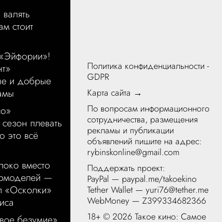
 валять
ам стоит
 «Эйфории»!
Политика конфиденциальности -
нт»
GDPR
ые и добрые
Карта сайта →
амы
По вопросам информационного
со»
сотрудничества, размещения
 сезон плевать
рекламы и публикации
о это всё
объявлений пишите на адрес:
rybinskonline@gmail.com
локо вместо
Поддержать проект:
ермоделей —
PayPal —
paypal.me/takoekino
л «Осколки»
Tether Wallet — yuri76@tether.me
WebMoney — Z399334682366
иса
18+ ©
2026 Такое кино: Самое
вое безумие»