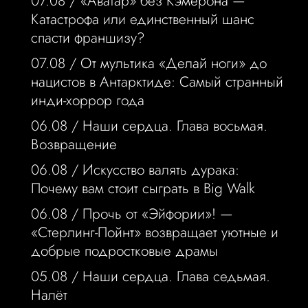
07.08 /
«Аватар» без Кэмерона —
Катастрофа или единственный шанс
спасти франшизу?
07.08 /
От мультика «Делай ноги» до
нацистов в Антарктиде: Самый странный
инди-хоррор года
06.08 /
Наши сердца. Глава восьмая.
Возвращение
06.08 /
Искусство валять дурака:
Почему вам стоит сыграть в Big Walk
06.08 /
Прочь от «Эйфории»! —
«Стерлинг-Пойнт» возвращает уютные и
добрые подростковые драмы
05.08 /
Наши сердца. Глава седьмая.
Налёт