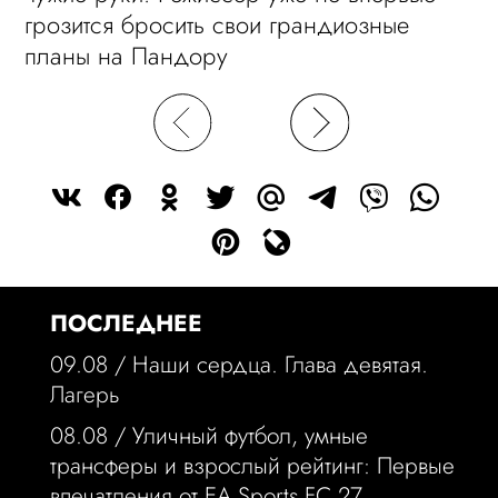
грозится бросить свои грандиозные
планы на Пандору
ПОСЛЕДНЕЕ
09.08 /
Наши сердца. Глава девятая.
Лагерь
08.08 /
Уличный футбол, умные
трансферы и взрослый рейтинг: Первые
впечатления от EA Sports FC 27