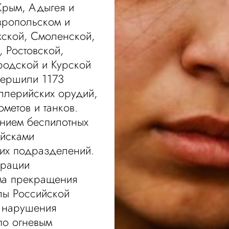
Крым, Адыгея и
вропольском и
жской, Смоленской,
 Ростовской,
родской и Курской
вершили 1173
ллерийских орудий,
ометов и танков.
анием беспилотных
ойсками
ких подразделений.
ерации
ма прекращения
лы Российской
 нарушения
по огневым