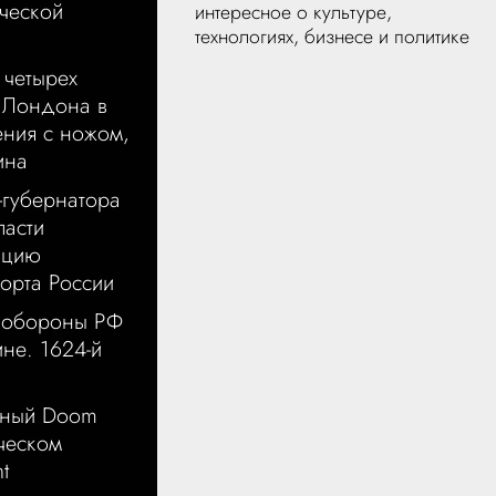
ческой
интересное о культуре,
технологиях, бизнесе и политике
 четырех
 Лондона в
ения с ножом,
ина
-губернатора
ласти
ацию
порта России
нобороны РФ
не. 1624-й
рный Doom
ическом
t