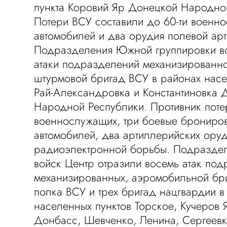
пункта Коровий Яр Донецкой Народно
Потери ВСУ составили до 60-ти военн
автомобилей и два орудия полевой ар
Подразделения Южной группировки во
атаки подразделений механизированно
штурмовой бригад ВСУ в районах насе
Рай-Александровка и Константиновка 
Народной Республики. Противник поте
военнослужащих, три боевые брониро
автомобилей, два артиллерийских ору
радиоэлектронной борьбы. Подраздел
войск Центр отразили восемь атак по
механизированных, аэромобильной бр
полка ВСУ и трех бригад нацгвардии в
населенных пунктов Торское, Кучеров 
Донбасс, Шевченко, Ленина, Сергеевк