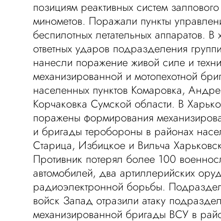
позициям реактивных систем залпового
минометов. Поражали пункты управлени
беспилотных летательных аппаратов. В
ответных ударов подразделения групп
нанесли поражение живой силе и техн
механизированной и мотопехотной бри
населенных пунктов Комаровка, Андре
Корчаковка Сумской области. В Харько
поражены формирования механизиров
и бригады теробороны в районах насе
Старица, Избицкое и Вильча Харьковск
Противник потерял более 100 военнос
автомобилей, два артиллерийских ору
радиоэлектронной борьбы. Подраздел
войск Запад отразили атаку подразде
механизированной бригады ВСУ в рай