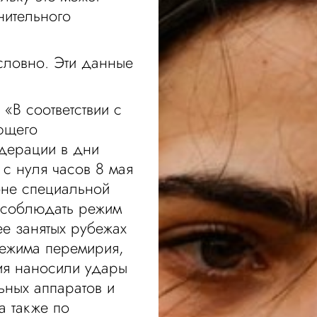
нительного
словно. Эти данные
«В соответствии с
ющего
дерации в дни
с нуля часов 8 мая
оне специальной
 соблюдать режим
ее занятых рубежах
режима перемирия,
ия наносили удары
ьных аппаратов и
а также по