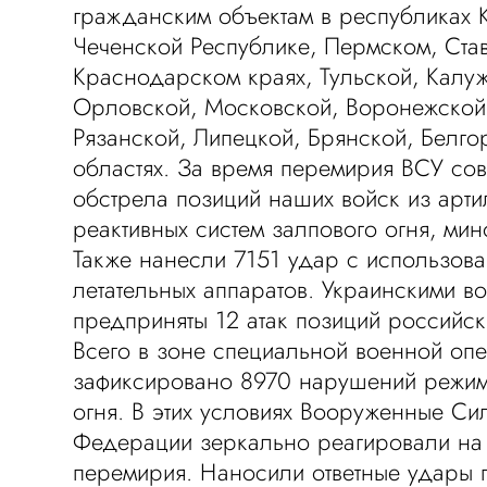
гражданским объектам в республиках 
Чеченской Республике, Пермском, Ста
Краснодарском краях, Тульской, Калу
Орловской, Московской, Воронежской,
Рязанской, Липецкой, Брянской, Белго
областях. За время перемирия ВСУ со
обстрела позиций наших войск из арти
реактивных систем залпового огня, мин
Также нанесли 7151 удар с использов
летательных аппаратов. Украинскими в
предприняты 12 атак позиций российс
Всего в зоне специальной военной оп
зафиксировано 8970 нарушений режи
огня. В этих условиях Вооруженные Си
Федерации зеркально реагировали на
перемирия. Наносили ответные удары 