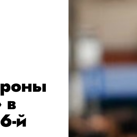
ороны
 в
6-й