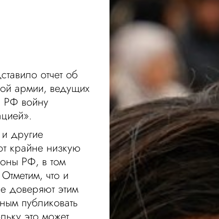
тавило отчет об
кой армии, ведущих
в РФ войну
цией».
) и другие
ют крайне низкую
оны РФ, в том
Отметим, что и
е доверяют этим
жным публиковать
льку это может