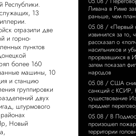
05.08 /
Перегово
й Республики.
Ливана в Риме за
ослужащих, 13
раньше, чем пла
тиллерии.
05.08 /
«Первый 
йск отразили две
извинился за то, 
й и горно-
рассказал о «пол
ленных пунктов
насильников и уб
Донецкой
прорвавшихся в 
рял более 160
затем показал фи
ванные машины, 10
народов
дия и станцию
05.08 /
США сним
ения группировки
санкций с КСИР, 
дразделений двух
существование И
игад, штурмового
предмет перегово
 районах
05.08 /
В Подмос
Яр, Новый
произошел пожар
а,
территории голо