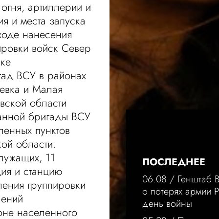
 огня, артиллерии и
я и места запуска
 ходе нанесения
ировки войск Север
ике
гад ВСУ в районах
евка и Малая
вской области
анной бригады ВСУ
ленных пунктов
ой области.
лужащих, 11
ПОСЛЕДНЕЕ
дия и станцию
06.08 /
Генштаб 
ения группировки
о потерях армии 
лений
день войны
оне населенного