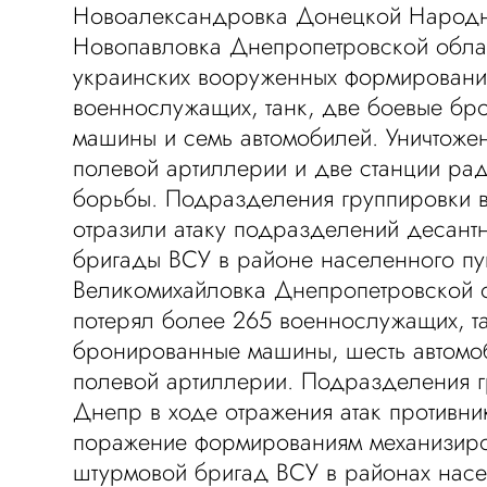
Новоалександровка Донецкой Народн
Новопавловка Днепропетровской обла
украинских вооруженных формировани
военнослужащих, танк, две боевые б
машины и семь автомобилей. Уничтоже
полевой артиллерии и две станции ра
борьбы. Подразделения группировки в
отразили атаку подразделений десант
бригады ВСУ в районе населенного пу
Великомихайловка Днепропетровской о
потерял более 265 военнослужащих, та
бронированные машины, шесть автомо
полевой артиллерии. Подразделения г
Днепр в ходе отражения атак противни
поражение формированиям механизиро
штурмовой бригад ВСУ в районах насе