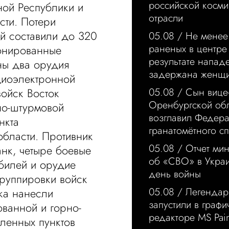
российской косми
ой Республики и
отрасли
сти. Потери
й составили до 320
05.08 /
Не менее
раненых в центре
ронированные
результате напад
ны два орудия
задержана женщ
диоэлектронной
ойск Восток
05.08 /
Сын вице
Оренбургской об
но-штурмовой
возглавил Федер
нкта
гранатомётного с
бласти. Противник
05.08 /
Отчет ми
нк, четыре боевые
об «СВО» в Украи
билей и орудие
день войны
руппировки войск
05.08 /
Легенда
ка нанесли
запустили в граф
ванной и горно-
редакторе MS Pain
ленных пунктов