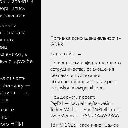
ры Израиля и
вершились
нировалось
канал»
что сначала
Политика конфиденциальности -
чищах
GDPR
ийц,
Карта сайта →
Испанию», а
льм о дружбе
По вопросам информационного
сотрудничества, размещения
рекламы и публикации
ают часть
объявлений пишите на адрес:
Нетаниягу —
rybinskonline@gmail.com
зраиля – не
Поддержать проект:
ров
PayPal —
paypal.me/takoekino
ковье
Tether Wallet — yuri76@tether.me
WebMoney — Z399334682366
 на
вного НИИ
18+ ©
2026 Такое кино: Самое