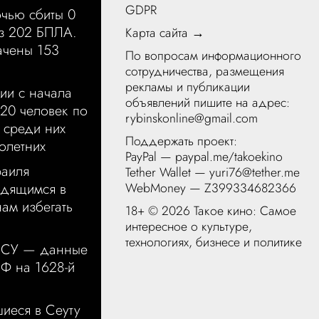
GDPR
чью сбиты 0
из 202 БПЛА.
Карта сайта →
чены 153
По вопросам информационного
сотрудничества, размещения
рекламы и публикации
ии с начала
объявлений пишите на адрес:
20 человек по
rybinskonline@gmail.com
 среди них
Поддержать проект:
олетних
PayPal —
paypal.me/takoekino
аиля
Tether Wallet — yuri76@tether.me
WebMoney — Z399334682366
одящимся в
нам избегать
18+ ©
2026 Такое кино: Самое
интересное о культуре,
технологиях, бизнесе и политике
ВСУ — данные
РФ на 1628-й
иеся в Сеуту