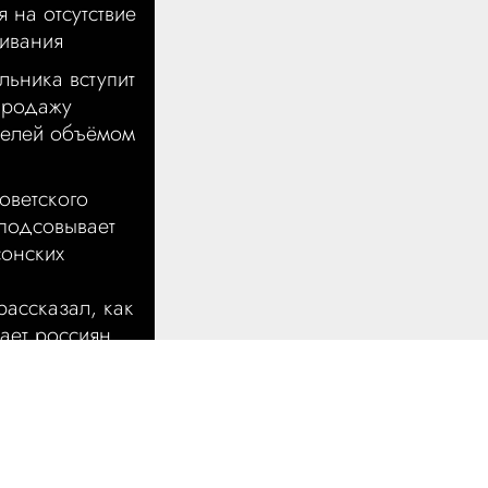
 на отсутствие
ивания
льника вступит
 продажу
телей объёмом
оветского
подсовывает
сонских
ассказал, как
ает россиян
гибших в
бы в школе в
о до восьми