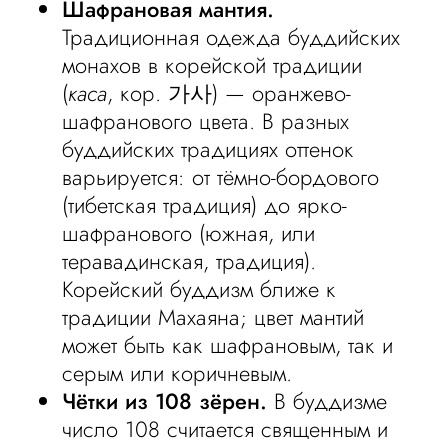
Шафрановая мантия.
Традиционная одежда буддийских
монахов в корейской традиции
(
каса
, кор. 가사) — оранжево-
шафранового цвета. В разных
буддийских традициях оттенок
варьируется: от тёмно-бордового
(тибетская традиция) до ярко-
шафранового (южная, или
теравадинская, традиция).
Корейский буддизм ближе к
традиции Махаяна; цвет мантий
может быть как шафрановым, так и
серым или коричневым.
Чётки из 108 зёрен.
В буддизме
число 108 считается священным и