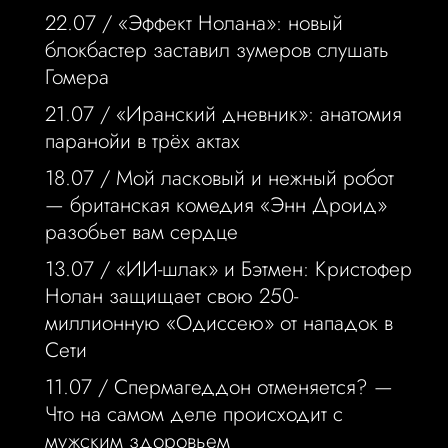
22.07 /
«Эффект Нолана»: новый
блокбастер заставил зумеров слушать
Гомера
21.07 /
«Иранский дневник»: анатомия
паранойи в трёх актах
18.07 /
Мой ласковый и нежный робот
— британская комедия «Энн Дроид»
разобьет вам сердце
13.07 /
«ИИ-шлак» и Бэтмен: Кристофер
Нолан защищает свою 250-
миллионную «Одиссею» от нападок в
Сети
11.07 /
Спермагеддон отменяется? —
Что на самом деле происходит с
мужским здоровьем