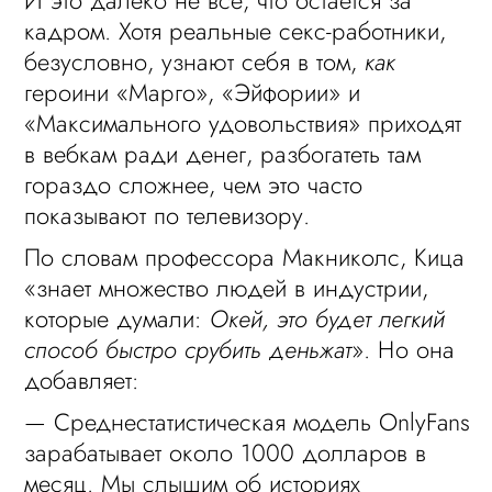
И это далеко не всё, что остается за
кадром. Хотя реальные секс-работники,
безусловно, узнают себя в том,
как
героини «Марго», «Эйфории» и
«Максимального удовольствия» приходят
в вебкам ради денег, разбогатеть там
гораздо сложнее, чем это часто
показывают по телевизору.
По словам профессора Макниколс, Кица
«знает множество людей в индустрии,
которые думали:
Окей, это будет легкий
способ быстро срубить деньжат
». Но она
добавляет:
— Среднестатистическая модель OnlyFans
зарабатывает около 1000 долларов в
месяц. Мы слышим об историях