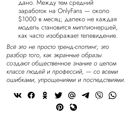
дано. Между тем средний
заработок на OnlyFans — около
$1000 в месяц; далеко не каждая
модель становится миллионершей,
как часто изображает телевидение.
Всё это не просто тренд-споттинг; это
разбор того, как экранные образы
создают общественное знание о целом
классе людей и профессий, — со всеми
ошибками, упрощениями и последствиями.