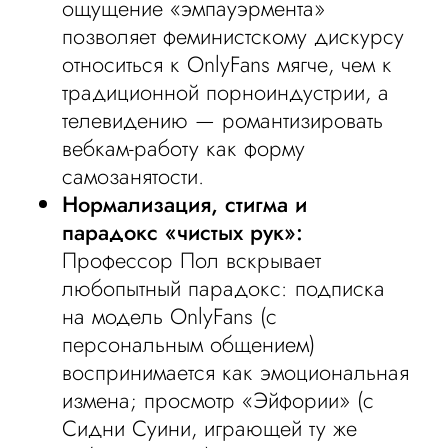
ощущение «эмпауэрмента»
позволяет феминистскому дискурсу
относиться к OnlyFans мягче, чем к
традиционной порноиндустрии, а
телевидению — романтизировать
вебкам-работу как форму
самозанятости.
Нормализация, стигма и
парадокс «чистых рук»:
Профессор Пол вскрывает
любопытный парадокс: подписка
на модель OnlyFans (с
персональным общением)
воспринимается как эмоциональная
измена; просмотр «Эйфории» (с
Сидни Суини, играющей ту же