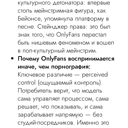
культурного детонатора: впервые
столь мейнстримная фигура, как
Бейонсе, упомянула платформу в
песне. Стейнджер права: это был
знак того, что OnlyFans перестал
быть нишевым феноменом и вошел
в поп-культурный мейнстрим.
Почему OnlyFans воспринимается
иначе, чем порнография:
Ключевое различие — perceived
control (ощущаемый контроль).
Потребитель верит, что модель
сама управляет процессом, сама
решает, что показывать, и сама
зарабатывает напрямую — без
студий-посредников. Именно это