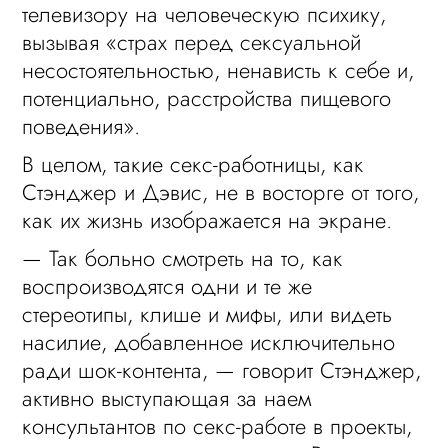
телевизору на человеческую психику,
вызывая «страх перед сексуальной
несостоятельностью, ненависть к себе и,
потенциально, расстройства пищевого
поведения».
В целом, такие секс-работницы, как
Стэнджер и Дэвис, не в восторге от того,
как их жизнь изображается на экране.
— Так больно смотреть на то, как
воспроизводятся одни и те же
стереотипы, клише и мифы, или видеть
насилие, добавленное исключительно
ради шок-контента, — говорит Стэнджер,
активно выступающая за наем
консультантов по секс-работе в проекты,