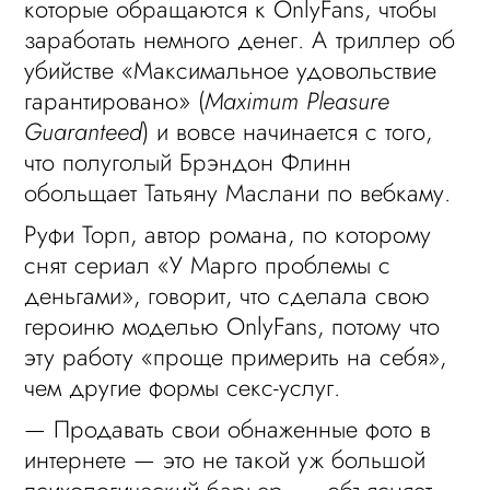
которые обращаются к OnlyFans, чтобы
заработать немного денег. А триллер об
убийстве «Максимальное удовольствие
гарантировано» (
Maximum Pleasure
Guaranteed
) и вовсе начинается с того,
что полуголый Брэндон Флинн
обольщает Татьяну Маслани по вебкаму.
Руфи Торп, автор романа, по которому
снят сериал «У Марго проблемы с
деньгами», говорит, что сделала свою
героиню моделью OnlyFans, потому что
эту работу «проще примерить на себя»,
чем другие формы секс-услуг.
— Продавать свои обнаженные фото в
интернете — это не такой уж большой