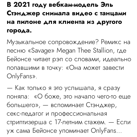
В 2021 году вебкам-модель Эль
Стэнджер снимала видео с танцами
на пилоне для клиента из другого
города.
Музыкальное сопровождение? Ремикс на
песню «Savage» Megan Thee Stallion, где
Бейонсе читает рэп со словами, идеально
попавшими в точку: «Она может завести
OnlyFans».
— Как только я это услышала, я сразу
поняла: «О боже, это начало чего-то еще
большего», — вспоминает Стэнджер,
секс-педагог и профессиональная
стриптизерша с 17-летним стажем. — Если
уж сама Бейонсе упоминает OnlyFans…