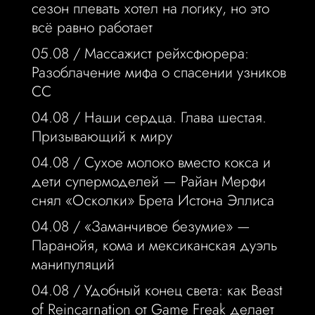
сезон плевать хотел на логику, но это
всё равно работает
05.08 /
Массажист рейхсфюрера:
Разоблачение мифа о спасении узников
СС
04.08 /
Наши сердца. Глава шестая.
Призывающий к миру
04.08 /
Сухое молоко вместо кокса и
дети супермоделей — Райан Мерфи
снял «Осколки» Брета Истона Эллиса
04.08 /
«Заманчивое безумие» —
Паранойя, кома и мексиканская дуэль
манипуляций
04.08 /
Удобный конец света: как Beast
of Reincarnation от Game Freak делает