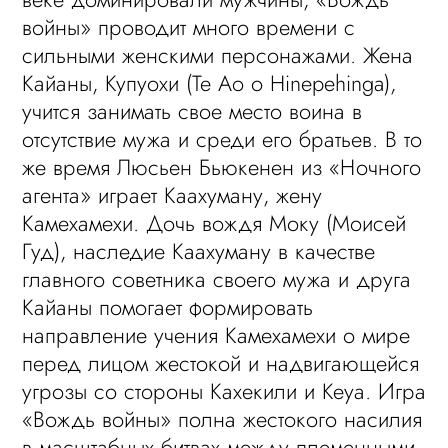
войны» проводит много времени с
сильными женскими персонажами. Жена
Кайаны, Купуохи (Te Ao o Hinepehinga),
учится занимать свое место воина в
отсутствие мужа и среди его братьев. В то
же время Люсьен Бьюкенен из «Ночного
агента» играет Каахуману, жену
Камехамехи. Дочь вождя Моку (Моисей
Гуд), наследие Каахуману в качестве
главного советника своего мужа и друга
Кайаны помогает формировать
направление учения Камехамехи о мире
перед лицом жестокой и надвигающейся
угрозы со стороны Кахекили и Кеуа. Игра
«Вождь войны» полна жестокого насилия
в масштабных битвах между племенными