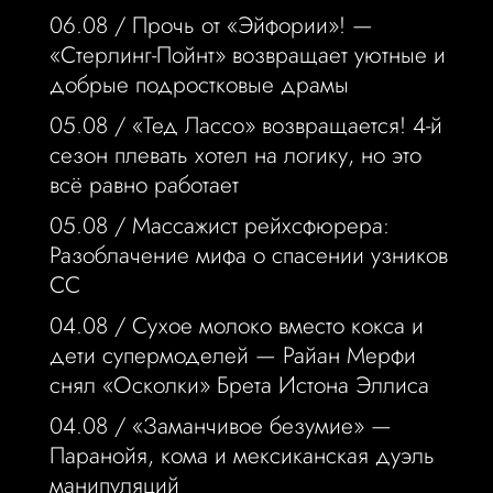
06.08 /
Прочь от «Эйфории»! —
«Стерлинг-Пойнт» возвращает уютные и
добрые подростковые драмы
05.08 /
«Тед Лассо» возвращается! 4-й
сезон плевать хотел на логику, но это
всё равно работает
05.08 /
Массажист рейхсфюрера:
Разоблачение мифа о спасении узников
СС
04.08 /
Сухое молоко вместо кокса и
дети супермоделей — Райан Мерфи
снял «Осколки» Брета Истона Эллиса
04.08 /
«Заманчивое безумие» —
Паранойя, кома и мексиканская дуэль
манипуляций