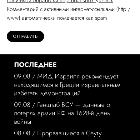
политикой обработки персональных данных
.
Комментарий c активными интернет-ссылками (http /
www) автоматически помечается как spam
ПОСЛЕДНЕЕ
09.08 /
МИД Израиля рекомендует
находящимся в Греции израильтянам
избегать демонстраций
09.08 /
Генштаб ВСУ — данные о
потерях армии РФ на 1628-й день
войны
08.08 /
Прорвавшиеся в Сеуту