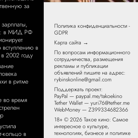
ственную за
 зарплаты,
Политика конфиденциальности -
у: в МИД РФ
GDPR
ионирует
Карта сайта →
о вступлению в
По вопросам информационного
в 2002 году
сотрудничества, размещения
вание
рекламы и публикации
объявлений пишите на адрес:
ловека
rybinskonline@gmail.com
хи в ритме
Поддержать проект:
PayPal —
paypal.me/takoekino
е во время
Tether Wallet — yuri76@tether.me
стрелен
WebMoney — Z399334682366
ер
18+ ©
2026 Такое кино: Самое
устила
интересное о культуре,
технологиях, бизнесе и политике
т-кольцо в