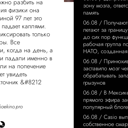
ожно разбить на
зону мозга, ответ
ния физики она
память
иной 97 лет это
06.08 /
Получают
 падает каплями.
летают за границ
иксировать только
до сих пор функц
ры. Все
рабочая группа п
, когда на день, а
НАТО, созданная 
ли падали именно в
06.08 /
Принюхи
али на попечение
заставило мозг че
ет увидеть
обрабатывать запа
сточник &#8212
грызунов
06.08 /
В Мексик
прямого эфира за
koekino.pro
популярный блог
06.08 /
Casio вып
собственное смар