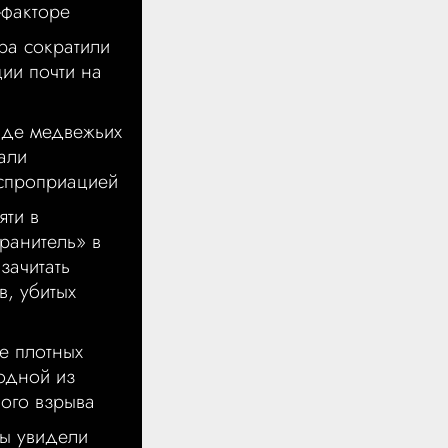
-факторе
ра сократили
ии почти на
иде медвежьих
али
кспроприацией
яти в
ранитель» в
зачитать
в, убитых
е плотных
одной из
ого взрыва
ы увидели