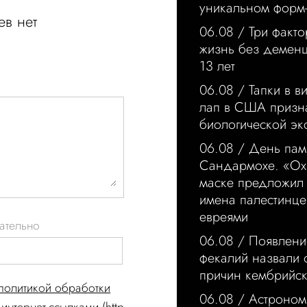
уникальном форм
в нет
06.08 /
Три факто
жизнь без деменц
13 лет
06.08 /
Тапки в в
лап в США призн
биологической э
06.08 /
День пам
Сандармохе. «Ох
маске предложил 
имена палестинце
евреями
ательно
06.08 /
Появлени
фекалий назвали 
причин кембрийск
политикой обработки
06.08 /
Астроном