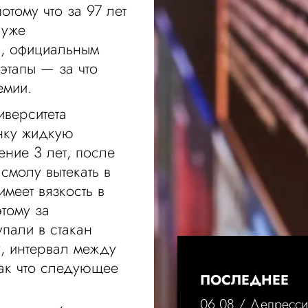
отому что за 97 лет
 уже
й, официальным
этапы — за что
емии.
иверситета
нку жидкую
ение 3 лет, после
смолу вытекать в
имеет вязкость в
тому за
пали в стакан
у, интервал между
так что следующее
ПОСЛЕДНЕЕ
06.08 /
Депресси