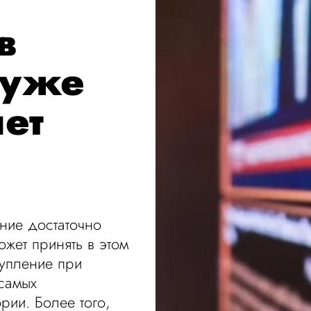
в
 уже
лет
ние достаточно
жет принять в этом
тупление при
самых
рии. Более того,