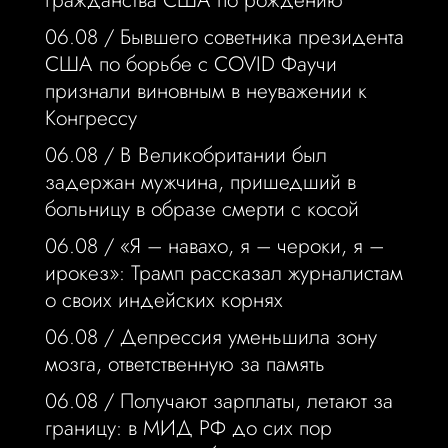
гражданства США по рождению
06.08 /
Бывшего советника президента
США по борьбе с COVID Фаучи
признали виновным в неуважении к
Конгрессу
06.08 /
В Великобритании был
задержан мужчина, пришедший в
больницу в образе смерти с косой
06.08 /
«Я – навахо, я – чероки, я –
ирокез»: Трамп рассказал журналистам
о своих индейских корнях
06.08 /
Депрессия уменьшила зону
мозга, ответственную за память
06.08 /
Получают зарплаты, летают за
границу: в МИД РФ до сих пор