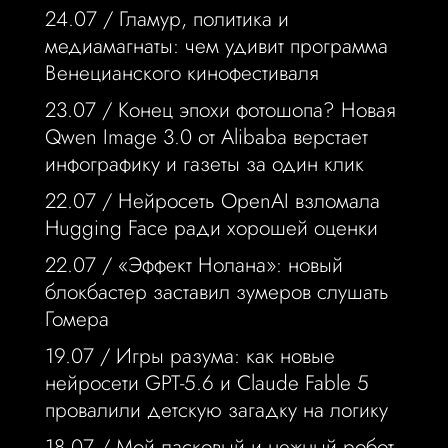
24.07 /
Гламур, политика и
медиамагнаты: чем удивит программа
Венецианского кинофестиваля
23.07 /
Конец эпохи фотошопа? Новая
Qwen Image 3.0 от Alibaba верстает
инфографику и газеты за один клик
22.07 /
Нейросеть OpenAI взломала
Hugging Face ради хорошей оценки
22.07 /
«Эффект Нолана»: новый
блокбастер заставил зумеров слушать
Гомера
19.07 /
Игры разума: как новые
нейросети GPT-5.6 и Claude Fable 5
провалили детскую загадку на логику
18.07 /
Мой ласковый и нежный робот